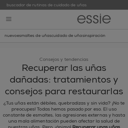
buscador de rutinas de cuidado de uñas
skip to main content
essie
open hamburguer menu
nuevo
esmaltes de uñas
cuidado de uñas
inspiración
Consejos y tendencias
Recuperar las uñas
dañadas: tratamientos y
consejos para restaurarlas
¿Tus uñas están débiles, quebradizas y sin vida? ¡No te
preocupes! Todas hemos pasado por eso. El uso
constante de esmaltes, las agresiones externas y hasta
una mala alimentación pueden afectar la salud de
nuestras uñas. Pero, ¡ánimo!
Recuperar unas uñas