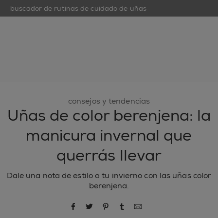
buscador de rutinas de cuidado de uñas
open hamburguer menu
nuevo
esmaltes de uñas
cuidado de uñas
inspiración
consejos y tendencias
Uñas de color berenjena: la
manicura invernal que
querrás llevar
Dale una nota de estilo a tu invierno con las uñas color
berenjena.
compartir por Facebook
compartir por Twitter
compartir por Pinterest
compartir por Tumblr
compartir por correo