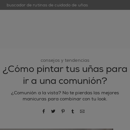
buscador de rutinas de cuidado de uñas
open hamburguer menu
nuevo
esmaltes de uñas
cuidado de uñas
inspiración
consejos y tendencias
¿Cómo pintar tus uñas para
ir a una comunión?
¿Comunión a la vista? No te pierdas las mejores
manicuras para combinar con tu look.
compartir por Facebook
compartir por Twitter
compartir por Pinterest
compartir por Tumblr
compartir por correo