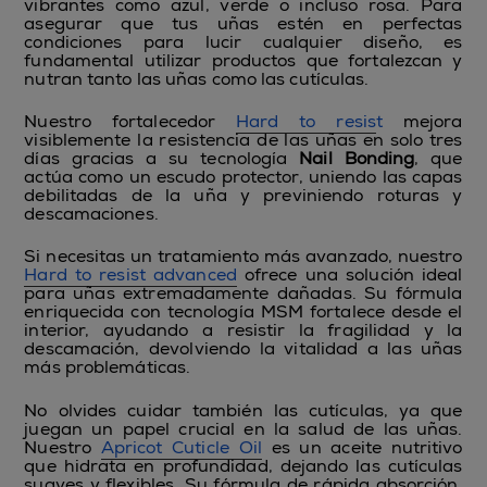
vibrantes como azul, verde o incluso rosa. Para
asegurar que tus uñas estén en perfectas
condiciones para lucir cualquier diseño, es
fundamental utilizar productos que fortalezcan y
nutran tanto las uñas como las cutículas.
Nuestro fortalecedor
Hard to resis
t
mejora
visiblemente la resistencia de las uñas en solo tres
días gracias a su tecnología
Nail Bonding
, que
actúa como un escudo protector, uniendo las capas
debilitadas de la uña y previniendo roturas y
descamaciones.
Si necesitas un tratamiento más avanzado, nuestro
Hard to resist advanced
ofrece una solución ideal
para uñas extremadamente dañadas. Su fórmula
enriquecida con tecnología MSM fortalece desde el
interior, ayudando a resistir la fragilidad y la
descamación, devolviendo la vitalidad a las uñas
más problemáticas.
No olvides cuidar también las cutículas, ya que
juegan un papel crucial en la salud de las uñas.
Nuestro
Apricot Cuticle Oil
es un aceite nutritivo
que hidrata en profundidad, dejando las cutículas
suaves y flexibles. Su fórmula de rápida absorción,