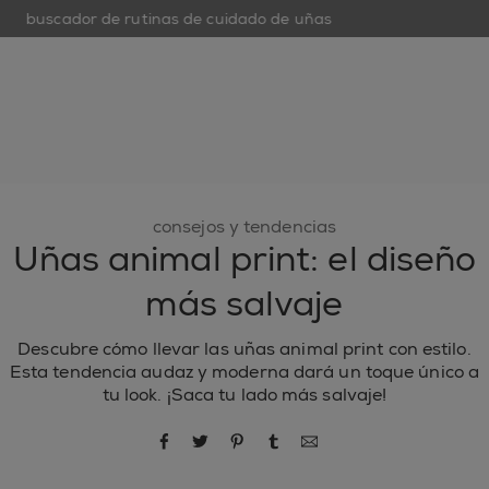
buscador de rutinas de cuidado de uñas
open hamburguer menu
nuevo
esmaltes de uñas
cuidado de uñas
inspiración
consejos y tendencias
Uñas animal print: el diseño
más salvaje
Descubre cómo llevar las uñas animal print con estilo.
Esta tendencia audaz y moderna dará un toque único a
tu look. ¡Saca tu lado más salvaje!
compartir por Facebook
compartir por Twitter
compartir por Pinterest
compartir por Tumblr
compartir por correo