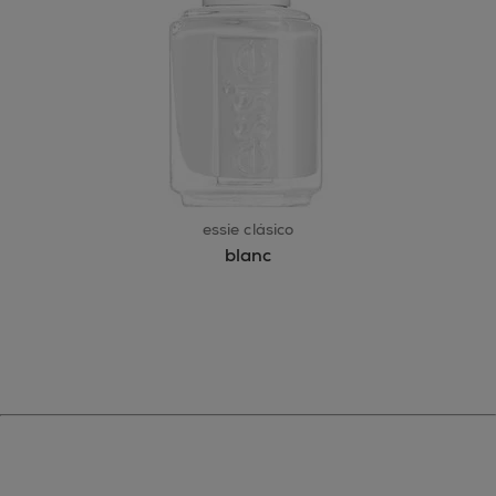
essie clásico
blanc