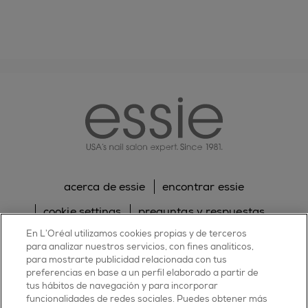
essie
acerca de essie
encontrar essie
cookie settings
preguntas y respuestas
En L’Oréal utilizamos cookies propias y de terceros
sitemap
contacta con nosotros
para analizar nuestros servicios, con fines analíticos,
política de cookies
política de privacidad
para mostrarte publicidad relacionada con tus
preferencias en base a un perfil elaborado a partir de
tus hábitos de navegación y para incorporar
facebook
twitter
pinterest
youtube
instagram
funcionalidades de redes sociales. Puedes obtener más