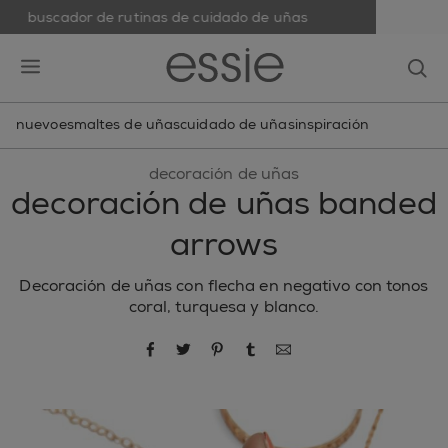
buscador de rutinas de cuidado de uñas
skip to main content
essie
op
open hamburguer menu
nuevo
esmaltes de uñas
cuidado de uñas
inspiración
decoración de uñas
decoración de uñas banded
arrows
Decoración de uñas con flecha en negativo con tonos
coral, turquesa y blanco.
compartir por Facebook
compartir por Twitter
compartir por Pinterest
compartir por Tumblr
compartir por correo