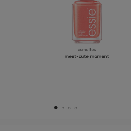
esmaltes
meet-cute moment
Ir a la diapositiva 0
Ir a la diapositiva 1
Ir a la diapositiva 2
Ir a la diapositiva 3
essie