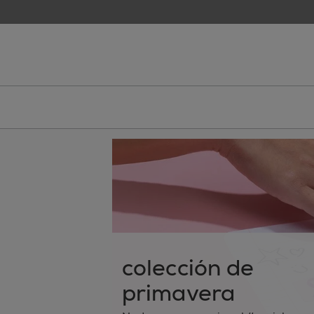
skip to main content
essie
colección de
primavera