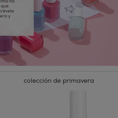
omo los
s que
trévete
era y
colección de primavera