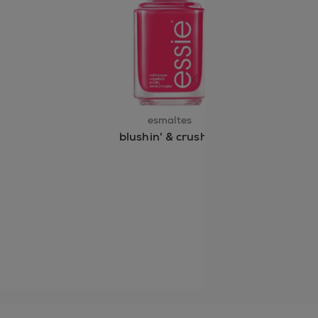
siguiente diapositiva
esmaltes
blushin' & crushin'