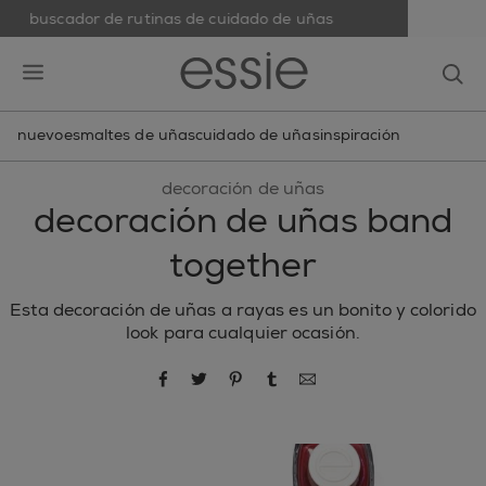
buscador de rutinas de cuidado de uñas
skip to main content
essie
op
open hamburguer menu
nuevo
esmaltes de uñas
cuidado de uñas
inspiración
decoración de uñas
decoración de uñas band
together
Esta decoración de uñas a rayas es un bonito y colorido
look para cualquier ocasión.
compartir por Facebook
compartir por Twitter
compartir por Pinterest
compartir por Tumblr
compartir por correo