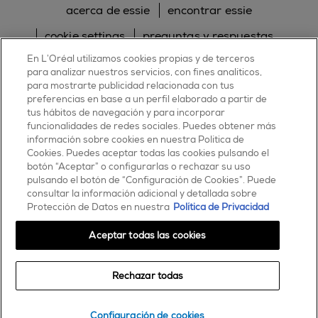
acerca de essie
encontrar essie
cookie settings
preguntas y respuestas
En L’Oréal utilizamos cookies propias y de terceros
sitemap
contacta con nosotros
para analizar nuestros servicios, con fines analíticos,
política de cookies
política de privacidad
para mostrarte publicidad relacionada con tus
preferencias en base a un perfil elaborado a partir de
tus hábitos de navegación y para incorporar
facebook
twitter
pinterest
youtube
instagram
funcionalidades de redes sociales. Puedes obtener más
información sobre cookies en nuestra Política de
Cookies. Puedes aceptar todas las cookies pulsando el
botón “Aceptar” o configurarlas o rechazar su uso
pulsando el botón de “Configuración de Cookies”. Puede
consultar la información adicional y detallada sobre
ESSIE
Protección de Datos en nuestra
Política de Privacidad
30, rue d’Alsace – 92300 Levallois-Perret
FRANCE
Aceptar todas las cookies
Contáctanos
Rechazar todas
900 181 055
© 2025 essie todos los derechos reservados
condiciones de uso
Configuración de cookies