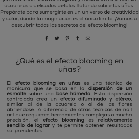
acuarelas o delicados pétalos flotando sobre tus uñas.
Prepárate para sumergirte en un universo de creatividad
y color, donde la imaginación es el único límite. ¡Vamos a
descubrir todos los secretos del efecto blooming!
compartir por Facebook
compartir por Twitter
compartir por Pinterest
compartir por Tumblr
compartir por correo
¿Qué es el efecto blooming en
uñas?
El
efecto blooming en uñas
es una técnica de
manicura que se basa en la
dispersión de un
esmalte
sobre una
base húmeda.
Esta dispersión
controlada crea un
efecto difuminado y etéreo
,
similar al de la acuarela o al de las flores
abriéndose. A diferencia de otras técnicas de nail
art que requieren herramientas complejas o mucha
precisión, el
efecto blooming
es
relativamente
sencillo de lograr
y te permite obtener resultados
sorprendentes.