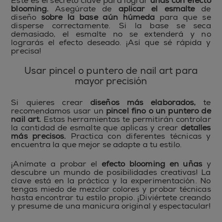
Este es el secreto clave para lograr
uñas con efecto
blooming.
Asegúrate de
aplicar el esmalte
de
diseño
sobre la base aún húmeda
para que se
disperse correctamente. Si la base se seca
demasiado, el esmalte no se extenderá y no
lograrás el efecto deseado. ¡Así que sé rápida y
precisa!
Usar pincel o puntero de nail art para
mayor precisión
Si quieres crear
diseños más elaborados,
te
recomendamos usar un
pincel fino o un puntero de
nail art.
Estas herramientas te permitirán controlar
la cantidad de esmalte que aplicas y crear
detalles
más precisos.
Practica con diferentes técnicas y
encuentra la que mejor se adapte a tu estilo.
¡Anímate a probar el
efecto blooming en uñas
y
descubre un mundo de posibilidades creativas! La
clave está en la práctica y la experimentación. No
tengas miedo de mezclar colores y probar técnicas
hasta encontrar tu estilo propio. ¡Diviértete creando
y presume de una manicura original y espectacular!