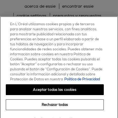
acerca de essie
encontrar essie
cookie settings
preguntas y respuestas
En L’Oréal utilizamos cookies propias y de terceros
sitemap
contacta con nosotros
para analizar nuestros servicios, con fines analíticos,
para mostrarte publicidad relacionada con tus
política de cookies
política de privacidad
preferencias en base a un perfil elaborado a partir de
tus hábitos de navegación y para incorporar
facebook
twitter
pinterest
youtube
instagram
funcionalidades de redes sociales. Puedes obtener más
información sobre cookies en nuestra Política de
Cookies. Puedes aceptar todas las cookies pulsando el
botón “Aceptar” o configurarlas o rechazar su uso
pulsando el botón de “Configuración de Cookies”. Puede
consultar la información adicional y detallada sobre
ESSIE
Protección de Datos en nuestra
Política de Privacidad
30, rue d’Alsace – 92300 Levallois-Perret
FRANCE
Aceptar todas las cookies
Contáctanos
Rechazar todas
900 181 055
© 2025 essie todos los derechos reservados