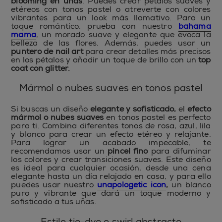
blooming en uñas
. Puedes crear pétalos suaves y
etéreos con tonos pastel o atreverte con colores
vibrantes para un look más llamativo. Para un
toque romántico, prueba con nuestro
bahama
mama
, un morado suave y elegante que evoca la
belleza de las flores. Además, puedes usar un
puntero de nail art
para crear detalles más precisos
en los pétalos y añadir un toque de brillo con un
top
coat con glitter.
Mármol o nubes suaves en tonos pastel
Si buscas un diseño
elegante y sofisticado,
el
efecto
mármol o nubes suaves
en tonos pastel es perfecto
para ti. Combina diferentes tonos de rosa, azul, lila
y blanco para crear un efecto etéreo y relajante.
Para lograr un acabado impecable, te
recomendamos usar un
pincel fino
para difuminar
los colores y crear transiciones suaves. Este diseño
es ideal para cualquier ocasión, desde una cena
elegante hasta un día relajado en casa, y para ello
puedes usar nuestro
unapologetic icon
,
un blanco
puro y vibrante que dará un toque moderno y
sofisticado a tus uñas.
Estilo tie-dye o swirl abstracto