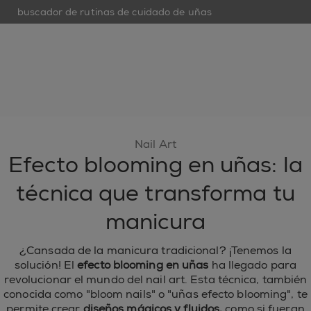
buscador de rutinas de cuidado de uñas
op
open hamburguer menu
nuevo
esmaltes de uñas
cuidado de uñas
inspiración
Nail Art
Efecto blooming en uñas: la
técnica que transforma tu
manicura
¿Cansada de la manicura tradicional? ¡Tenemos la
solución! El
efecto blooming en uñas
ha llegado para
revolucionar el mundo del nail art. Esta técnica, también
conocida como "bloom nails" o "uñas efecto blooming", te
permite crear
diseños mágicos y fluidos,
como si fueran