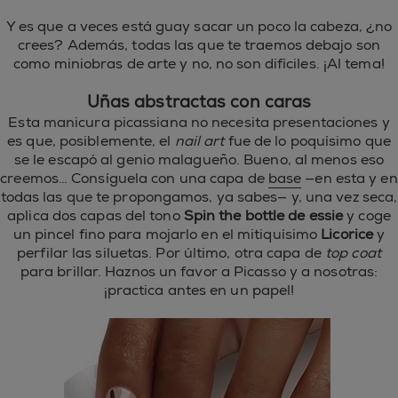
Y es que a veces está guay sacar un poco la cabeza, ¿no
crees? Además, todas las que te traemos debajo son
como miniobras de arte y no, no son difíciles. ¡Al tema!
Uñas abstractas con caras
Esta manicura picassiana no necesita presentaciones y
es que, posiblemente, el
nail art
fue de lo poquísimo que
se le escapó al genio malagueño. Bueno, al menos eso
creemos… Consíguela con una capa de
base
—en esta y en
todas las que te propongamos, ya sabes— y, una vez seca,
aplica dos capas del tono
Spin the bottle de essie
y coge
un pincel fino para mojarlo en el mitiquísimo
Licorice
y
perfilar las siluetas. Por último, otra capa de
top coat
para brillar. Haznos un favor a Picasso y a nosotras:
¡practica antes en un papel!