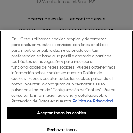
acerca de essie
encontrar essie
cookie settings
preguntas y respuestas
En L’Oréal utilizamos cookies propias y de terceros
sitemap
contacta con nosotros
para analizar nuestros servicios, con fines analíticos,
política de cookies
política de privacidad
para mostrarte publicidad relacionada con tus
preferencias en base a un perfil elaborado a partir de
tus hábitos de navegación y para incorporar
facebook
twitter
pinterest
youtube
instagram
funcionalidades de redes sociales. Puedes obtener más
información sobre cookies en nuestra Política de
Cookies. Puedes aceptar todas las cookies pulsando el
botón “Aceptar” o configurarlas o rechazar su uso
pulsando el botón de “Configuración de Cookies”. Puede
consultar la información adicional y detallada sobre
ESSIE
Protección de Datos en nuestra
Política de Privacidad
30, rue d’Alsace – 92300 Levallois-Perret
FRANCE
Aceptar todas las cookies
Contáctanos
Rechazar todas
900 181 055