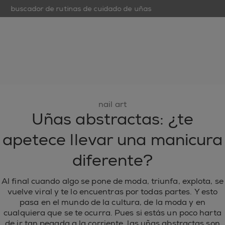
buscador de rutinas de cuidado de uñas
op
open hamburguer menu
nuevo
esmaltes de uñas
cuidado de uñas
inspiración
nail art
Uñas abstractas: ¿te
apetece llevar una manicura
diferente?
Al final cuando algo se pone de moda, triunfa, explota, se
vuelve viral y te lo encuentras por todas partes. Y esto
pasa en el mundo de la cultura, de la moda y en
cualquiera que se te ocurra. Pues si estás un poco harta
de ir tan pegada a la corriente, las uñas abstractas son