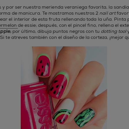
s y por ser nuestra merienda veraniega favorita, la sandí
orma de manicura. Te mostramos nuestros 2
nail art
favori
ear el interior de esta fruta rellenando toda la uña. Pinta
ermelon
de essie; después, con el pincel fino, rellena el ext
pple;
por último, dibuja puntos negros con tu
dotting tool
y
Si te atreves también con el diseño de la corteza, ¡mejor q