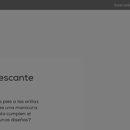
buscador 
tiend
open
rescante
pies a las orillas
ues una manicura
olo cumplen el
gunos diseños?