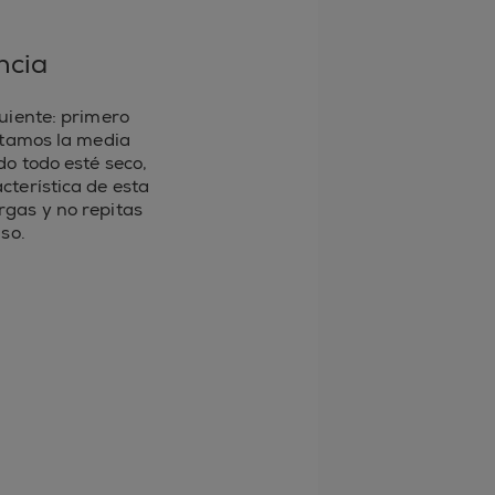
ncia
uiente: primero
itamos la media
o todo esté seco,
cterística de esta
argas y no repitas
iso.