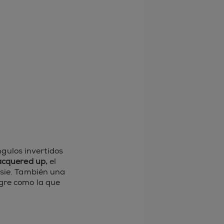
ngulos invertidos
acquered up,
el
ssie. También una
gre como la que