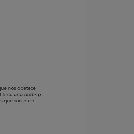
 que nos apetece
l fino, una
dotting
os que son pura