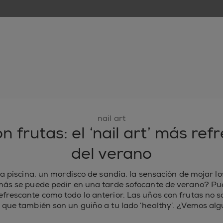
nuevo
esmaltes de uñas
cuidado de uñas
inspiración
nail art
n frutas: el ‘nail art’ más ref
del verano
 piscina, un mordisco de sandía, la sensación de mojar los 
ás se puede pedir en una tarde sofocante de verano? P
efrescante como todo lo anterior. Las uñas con frutas no s
 que también son un guiño a tu lado ‘healthy’. ¿Vemos al