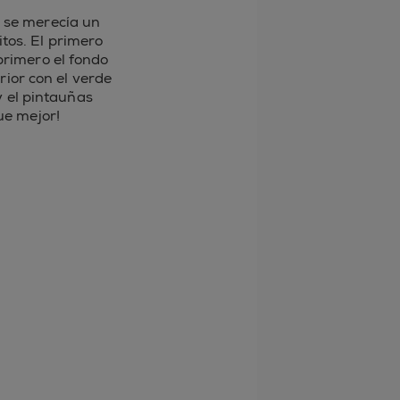
a se merecía un
tos. El primero
 primero el fondo
erior con el verde
 el pintauñas
ue mejor!