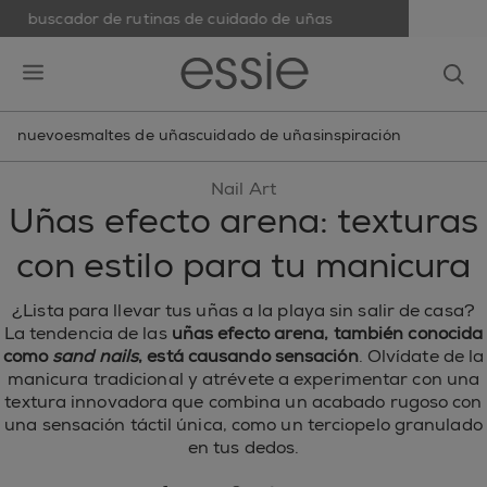
buscador de rutinas de cuidado de uñas
skip to main content
essie
op
open hamburguer menu
nuevo
esmaltes de uñas
cuidado de uñas
inspiración
Nail Art
Uñas efecto arena: texturas
con estilo para tu manicura
¿Lista para llevar tus uñas a la playa sin salir de casa?
La tendencia de las
uñas efecto arena, también conocida
como
sand nails
, está causando sensación
. Olvídate de la
manicura tradicional y atrévete a experimentar con una
textura innovadora que combina un acabado rugoso con
una sensación táctil única, como un terciopelo granulado
en tus dedos.