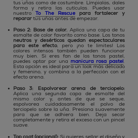
tus uñas como de costumbre. Límpialas, dales
forma y retira las cutículas. Puedes usar
nuestro
To The Rescue
para fortalecer y
reparar
tus uñas antes de empezar.
Paso 2: Base de color.
Aplica una capa de tu
esmalte de color favorito como base. Los tonos
neutros y desérticos quedan espectaculares
para este efecto
, pero ¡no te limites! Los
colores intensos también pueden funcionar
muy bien. Si eres fan de los tonos pastel,
puedes optar por una
manicura rosa pastel
.
Esta opción es ideal para un look más delicado
y femenino, y combina a la perfección con el
efecto arena.
Paso 3: Espolvorear arena de terciopelo:
Aplica una segunda capa de esmalte del
mismo color y, antes de que se seque,
espolvorea cuidadosamente el polvo de
terciopelo sobre la uña. Presiona suavemente
para que se adhiera bien. Deja secar
completamente y retira el exceso con un pincel
suave.
Top coat (opcional):
Si quieres sellar el diseño y