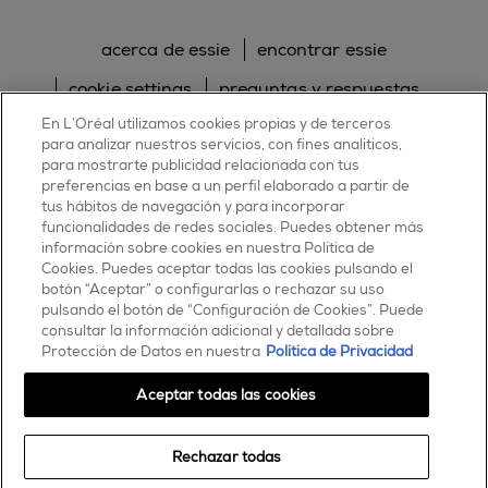
acerca de essie
encontrar essie
cookie settings
preguntas y respuestas
En L’Oréal utilizamos cookies propias y de terceros
sitemap
contacta con nosotros
para analizar nuestros servicios, con fines analíticos,
política de cookies
política de privacidad
para mostrarte publicidad relacionada con tus
preferencias en base a un perfil elaborado a partir de
tus hábitos de navegación y para incorporar
facebook
twitter
pinterest
youtube
instagram
funcionalidades de redes sociales. Puedes obtener más
información sobre cookies en nuestra Política de
Cookies. Puedes aceptar todas las cookies pulsando el
botón “Aceptar” o configurarlas o rechazar su uso
pulsando el botón de “Configuración de Cookies”. Puede
consultar la información adicional y detallada sobre
ESSIE
Protección de Datos en nuestra
Política de Privacidad
30, rue d’Alsace – 92300 Levallois-Perret
FRANCE
Aceptar todas las cookies
Contáctanos
Rechazar todas
900 181 055