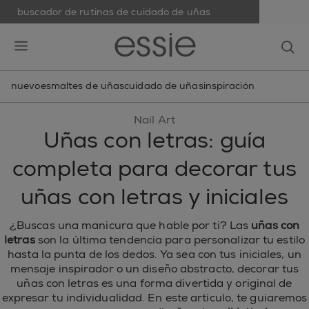
buscador de rutinas de cuidado de uñas
skip to main content
essie
op
open hamburguer menu
nuevo
esmaltes de uñas
cuidado de uñas
inspiración
Nail Art
Uñas con letras: guía
completa para decorar tus
uñas con letras y iniciales
¿Buscas una manicura que hable por ti? Las
uñas con
letras
son la última tendencia para personalizar tu estilo
hasta la punta de los dedos. Ya sea con tus iniciales, un
mensaje inspirador o un diseño abstracto, decorar tus
uñas con letras es una forma divertida y original de
expresar tu individualidad. En este artículo, te guiaremos