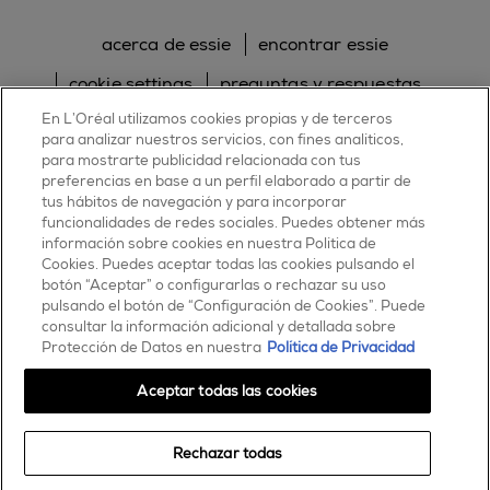
acerca de essie
encontrar essie
cookie settings
preguntas y respuestas
En L’Oréal utilizamos cookies propias y de terceros
sitemap
contacta con nosotros
para analizar nuestros servicios, con fines analíticos,
política de cookies
política de privacidad
para mostrarte publicidad relacionada con tus
preferencias en base a un perfil elaborado a partir de
tus hábitos de navegación y para incorporar
facebook
twitter
pinterest
youtube
instagram
funcionalidades de redes sociales. Puedes obtener más
información sobre cookies en nuestra Política de
Cookies. Puedes aceptar todas las cookies pulsando el
botón “Aceptar” o configurarlas o rechazar su uso
pulsando el botón de “Configuración de Cookies”. Puede
consultar la información adicional y detallada sobre
ESSIE
Protección de Datos en nuestra
Política de Privacidad
30, rue d’Alsace – 92300 Levallois-Perret
FRANCE
Aceptar todas las cookies
Contáctanos
Rechazar todas
900 181 055