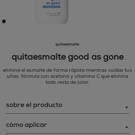
quitaesmalte
quitaesmalte good as gone
elimina el esmalte de forma rápida mientras cuidas tus
uñas. fórmula con acetona y vitamina C que elimina
todo resto de color.
sobre el producto
La fórmula, enriquecida con vitamina C conocida
cómo aplicar
por sus propiedades antioxidantes e iluminadoras,
eliminará el color de tus uñas con suavidad