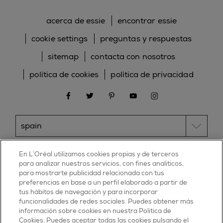
acerca de essie
encontrar essie
cookie settings
preguntas y respuestas
sitemap
contacta con nosotros
política de cookies
política de privacidad
facebook
twitter
pinterest
youtube
instagram
ESSIE
En L’Oréal utilizamos cookies propias y de terceros
para analizar nuestros servicios, con fines analíticos,
30, rue d’Alsace – 92300 Levallois-Perret
para mostrarte publicidad relacionada con tus
FRANCE
preferencias en base a un perfil elaborado a partir de
tus hábitos de navegación y para incorporar
Contáctanos
funcionalidades de redes sociales. Puedes obtener más
900 181 055
información sobre cookies en nuestra Política de
Cookies. Puedes aceptar todas las cookies pulsando el