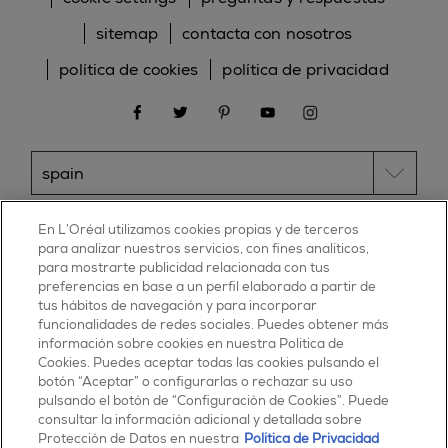
sitemap
contacta con nosotros
política de cookies
política de privacidad
facebook
twitter
pinterest
youtube
instagram
ESSIE
En L’Oréal utilizamos cookies propias y de terceros
para analizar nuestros servicios, con fines analíticos,
30, rue d’Alsace – 92300 Levallois-Perret
para mostrarte publicidad relacionada con tus
FRANCE
preferencias en base a un perfil elaborado a partir de
tus hábitos de navegación y para incorporar
Contáctanos
funcionalidades de redes sociales. Puedes obtener más
900 181 055
información sobre cookies en nuestra Política de
Cookies. Puedes aceptar todas las cookies pulsando el
© 2025 essie todos los derechos reservados
botón “Aceptar” o configurarlas o rechazar su uso
condiciones de uso
pulsando el botón de “Configuración de Cookies”. Puede
consultar la información adicional y detallada sobre
Protección de Datos en nuestra
Política de Privacidad