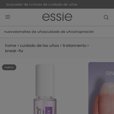
buscador de rutinas de cuidado de uñas
skip to main content
essie
op
open hamburguer menu
nuevo
esmaltes de uñas
cuidado de uñas
inspiración
home
>
cuidado de las uñas
>
tratamiento
>
break-fix
nuevo