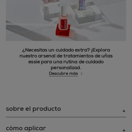
¿Necesitas un cuidado extra? ¡Explora
nuestro arsenal de tratamientos de uñas
essie para una rutina de cuidado
personalizad.
Descubre más
sobre el producto
REPARACIÓN INSTANTÁNEA DE UÑAS ROTAS:
cómo aplicar
Mantén la forma y longitud ideales de tus uñas y