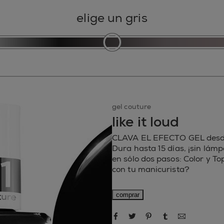
elige un gris
gel couture
like it loud
CLAVA EL EFECTO GEL desde 
Dura hasta 15 días, ¡sin lámp
en sólo dos pasos: Color y T
con tu manicurista?
comprar
compartir por Facebook
compartir por Twitter
compartir por Pin
compartir po