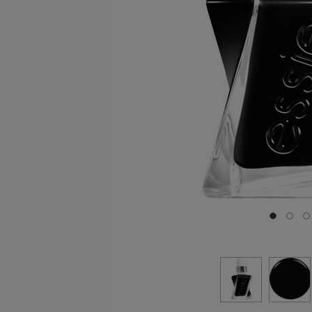
Ir a la di
Ir a l
I