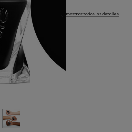
compartir por correo electró
mostrar todos los detalles
siguiente diapositiva
apositiva 0
a diapositiva 1
r a la diapositiva 2