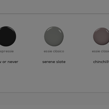
xpressie
essie clásico
essie clási
 or never
serene slate
chinchill
essie