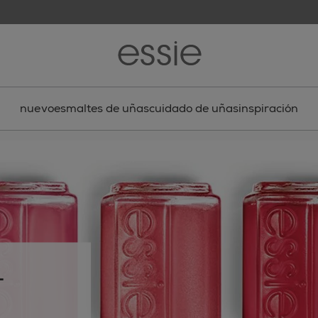
nuevo
esmaltes de uñas
cuidado de uñas
inspiración
-