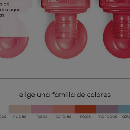
s de
ntra aquí
as
elige una familia de colores
cos
nudes
rosas
corales
rojos
morados
azu