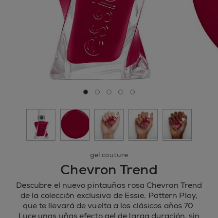
si
Ir a la diapositiva 0
Ir a la diapositiva 1
Ir a la diapositiva 2
Ir a la diapositiva 3
Ir a la diapositiva 4
gel couture
Chevron Trend
Descubre el nuevo pintauñas rosa Chevron Trend
de la colección exclusiva de Essie, Pattern Play,
que te llevará de vuelta a los clásicos años 70.
Luce unas uñas efecto gel de larga duración, sin