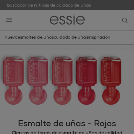
buscador de rutinas de cuidado de uñas
skip to main content
essie
op
open hamburguer menu
nuevo
esmaltes de uñas
cuidado de uñas
inspiración
Esmalte de uñas - Rojos
Cientos de tonos de esmalte de uñas de calidad