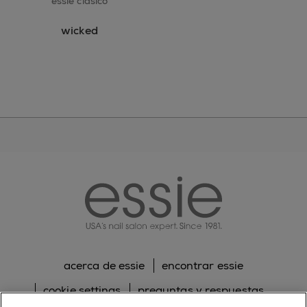
essie clásico
wicked
essie
acerca de essie
encontrar essie
cookie settings
preguntas y respuestas