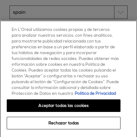
ESSIE
En L’Oréal utilizamos cookies propias y de terceros
para analizar nuestros servicios, con fines analíticos,
30, rue d’Alsace – 92300 Levallois-Perret
para mostrarte publicidad relacionada con tus
FRANCE
preferencias en base a un perfil elaborado a partir de
tus hábitos de navegación y para incorporar
Contáctanos
funcionalidades de redes sociales. Puedes obtener más
900 181 055
información sobre cookies en nuestra Política de
Cookies. Puedes aceptar todas las cookies pulsando el
© 2025 essie todos los derechos reservados
botón “Aceptar” o configurarlas o rechazar su uso
condiciones de uso
pulsando el botón de “Configuración de Cookies”. Puede
consultar la información adicional y detallada sobre
Protección de Datos en nuestra
Política de Privacidad
Aceptar todas las cookies
Rechazar todas
Comprar