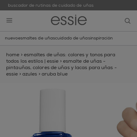
buscador de rutinas de cuidado de uñas
skip to main content
essie
op
open hamburguer menu
nuevo
esmaltes de uñas
cuidado de uñas
inspiración
home
>
esmaltes de uñas: colores y tonos para
todos los estilos | essie
>
esmalte de uñas -
pintauñas, colores de uñas y lacas para uñas -
essie
>
azules
>
aruba blue