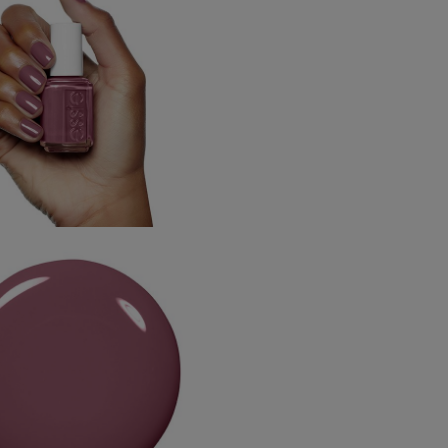
essie será tu aliado perfe
que buscas para tus uñas