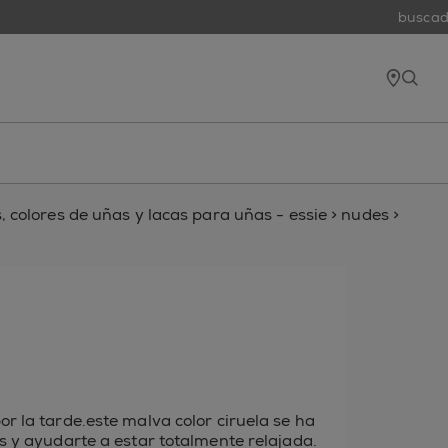
buscador
tiend
open
 colores de uñas y lacas para uñas - essie
>
nudes
>
r la tarde.este malva color ciruela se ha
s y ayudarte a estar totalmente relajada.