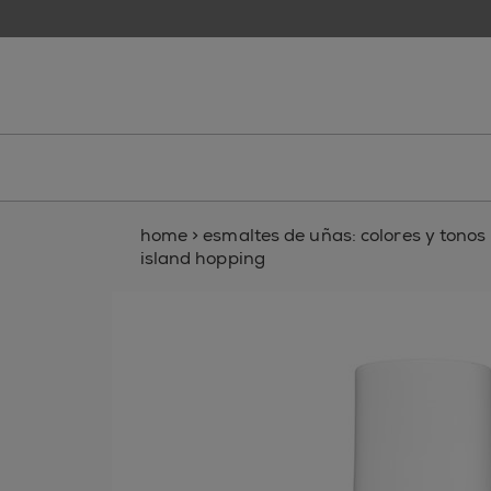
skip to main content
essie
home
>
esmaltes de uñas: colores y tonos p
island hopping