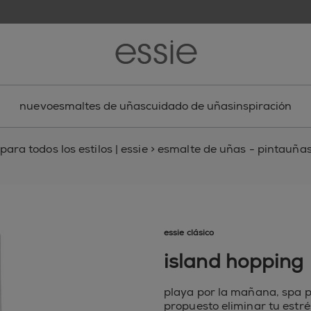
nuevo
esmaltes de uñas
cuidado de uñas
inspiración
ara todos los estilos | essie
>
esmalte de uñas - pintauñas,
essie clásico
island hopping
playa por la mañana, spa po
propuesto eliminar tu estré