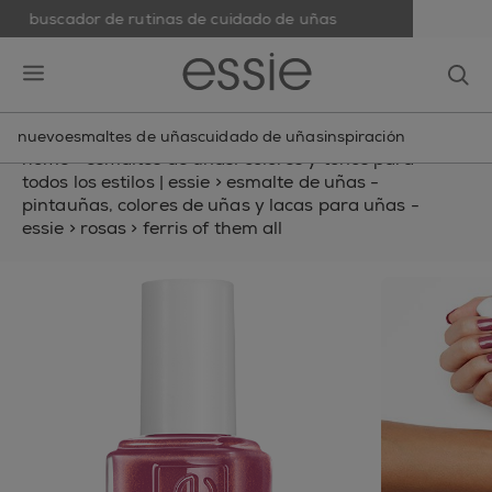
buscador de rutinas de cuidado de uñas
skip to main content
essie
op
open hamburguer menu
nuevo
esmaltes de uñas
cuidado de uñas
inspiración
home
>
esmaltes de uñas: colores y tonos para
todos los estilos | essie
>
esmalte de uñas -
pintauñas, colores de uñas y lacas para uñas -
essie
>
rosas
>
ferris of them all