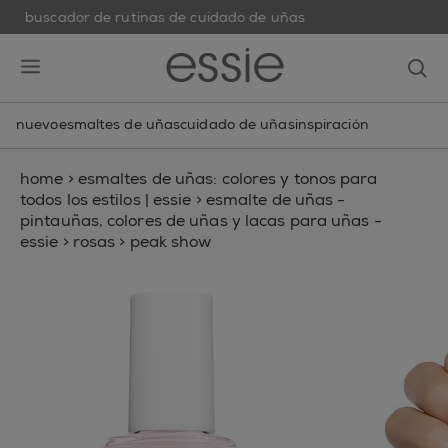
buscador de rutinas de cuidado de uñas
skip to main content
essie
op
open hamburguer menu
nuevo
esmaltes de uñas
cuidado de uñas
inspiración
home
>
esmaltes de uñas: colores y tonos para
todos los estilos | essie
>
esmalte de uñas -
pintauñas, colores de uñas y lacas para uñas -
essie
>
rosas
>
peak show