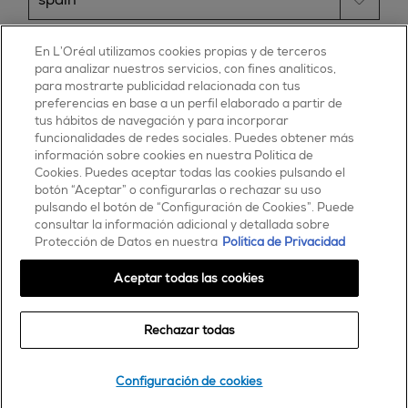
ESSIE
En L’Oréal utilizamos cookies propias y de terceros
para analizar nuestros servicios, con fines analíticos,
30, rue d’Alsace – 92300 Levallois-Perret
para mostrarte publicidad relacionada con tus
FRANCE
preferencias en base a un perfil elaborado a partir de
tus hábitos de navegación y para incorporar
Contáctanos
funcionalidades de redes sociales. Puedes obtener más
900 181 055
información sobre cookies en nuestra Política de
Cookies. Puedes aceptar todas las cookies pulsando el
© 2025 essie todos los derechos reservados
botón “Aceptar” o configurarlas o rechazar su uso
condiciones de uso
pulsando el botón de “Configuración de Cookies”. Puede
consultar la información adicional y detallada sobre
Protección de Datos en nuestra
Política de Privacidad
Aceptar todas las cookies
Rechazar todas
Comprar
Configuración de cookies
encontrar una tienda o salón