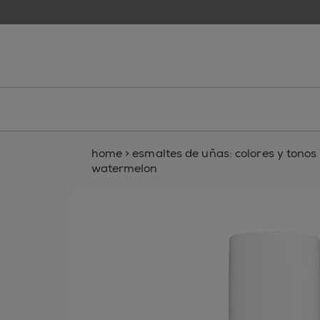
skip to main content
essie
home
>
esmaltes de uñas: colores y tonos p
watermelon