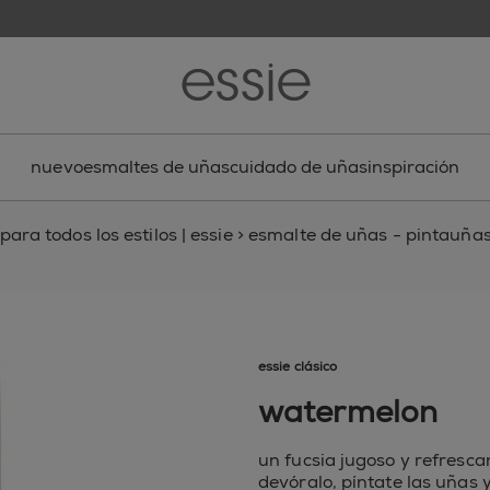
nuevo
esmaltes de uñas
cuidado de uñas
inspiración
ara todos los estilos | essie
>
esmalte de uñas - pintauñas,
essie clásico
watermelon
un fucsia jugoso y refresca
devóralo, píntate las uñas