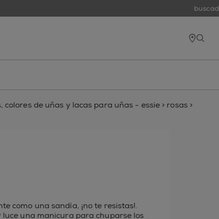
buscado
tiend
open
 colores de uñas y lacas para uñas - essie
>
rosas
>
nte como una sandía, ¡no te resistas!.
 y luce una manicura para chuparse los