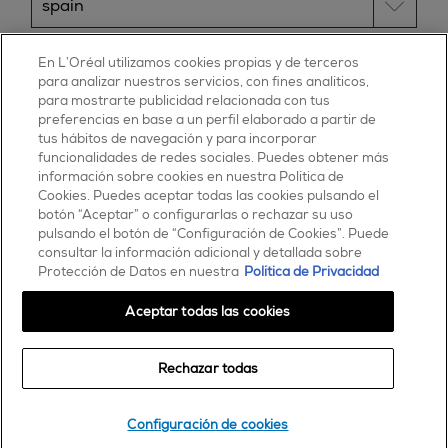
ESSIE
En L’Oréal utilizamos cookies propias y de terceros
para analizar nuestros servicios, con fines analíticos,
30, rue d’Alsace – 92300 Levallois-Perret
para mostrarte publicidad relacionada con tus
FRANCE
preferencias en base a un perfil elaborado a partir de
tus hábitos de navegación y para incorporar
Contáctanos
funcionalidades de redes sociales. Puedes obtener más
900 181 055
información sobre cookies en nuestra Política de
Cookies. Puedes aceptar todas las cookies pulsando el
© 2025 essie todos los derechos reservados
botón “Aceptar” o configurarlas o rechazar su uso
condiciones de uso
pulsando el botón de “Configuración de Cookies”. Puede
consultar la información adicional y detallada sobre
Protección de Datos en nuestra
Política de Privacidad
Aceptar todas las cookies
Rechazar todas
Comprar
Configuración de cookies
encontrar una tienda o salón