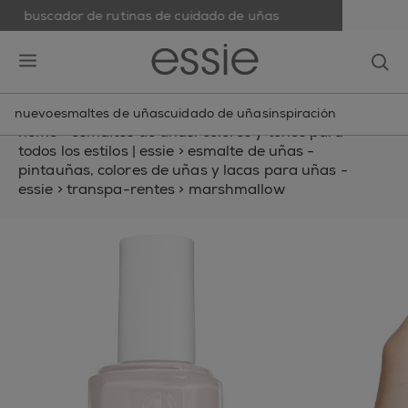
buscador de rutinas de cuidado de uñas
skip to main content
essie
op
open hamburguer menu
nuevo
esmaltes de uñas
cuidado de uñas
inspiración
home
>
esmaltes de uñas: colores y tonos para
todos los estilos | essie
>
esmalte de uñas -
pintauñas, colores de uñas y lacas para uñas -
essie
>
transpa-rentes
>
marshmallow