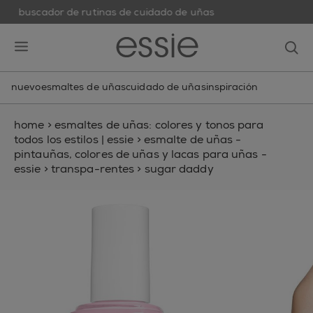
buscador de rutinas de cuidado de uñas
skip to main content
essie
op
open hamburguer menu
nuevo
esmaltes de uñas
cuidado de uñas
inspiración
home
>
esmaltes de uñas: colores y tonos para
todos los estilos | essie
>
esmalte de uñas -
pintauñas, colores de uñas y lacas para uñas -
essie
>
transpa-rentes
>
sugar daddy