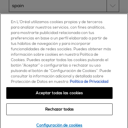
ESSIE
En L’Oréal utilizamos cookies propias y de terceros
para analizar nuestros servicios, con fines analíticos,
30, rue d’Alsace – 92300 Levallois-Perret
para mostrarte publicidad relacionada con tus
FRANCE
preferencias en base a un perfil elaborado a partir de
tus hábitos de navegación y para incorporar
Contáctanos
funcionalidades de redes sociales. Puedes obtener más
900 181 055
información sobre cookies en nuestra Política de
Cookies. Puedes aceptar todas las cookies pulsando el
© 2025 essie todos los derechos reservados
botón “Aceptar” o configurarlas o rechazar su uso
condiciones de uso
pulsando el botón de “Configuración de Cookies”. Puede
consultar la información adicional y detallada sobre
Protección de Datos en nuestra
Política de Privacidad
Aceptar todas las cookies
Rechazar todas
Comprar
Configuración de cookies