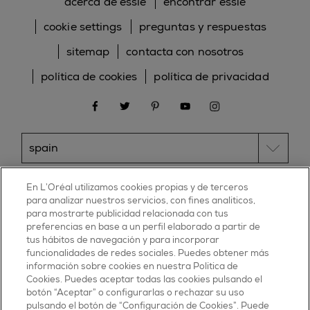
acerca de essie
encontrar essie
cookie settings
preguntas y respuestas
sitemap
contacta con nosotros
política de cookies
política de privacidad
facebook
twitter
pinterest
youtube
instagram
ESSIE
En L’Oréal utilizamos cookies propias y de terceros
para analizar nuestros servicios, con fines analíticos,
30, rue d’Alsace – 92300 Levallois-Perret
para mostrarte publicidad relacionada con tus
FRANCE
preferencias en base a un perfil elaborado a partir de
tus hábitos de navegación y para incorporar
Contáctanos
funcionalidades de redes sociales. Puedes obtener más
900 181 055
información sobre cookies en nuestra Política de
Cookies. Puedes aceptar todas las cookies pulsando el
© 2025 essie todos los derechos reservados
botón “Aceptar” o configurarlas o rechazar su uso
condiciones de uso
pulsando el botón de “Configuración de Cookies”. Puede