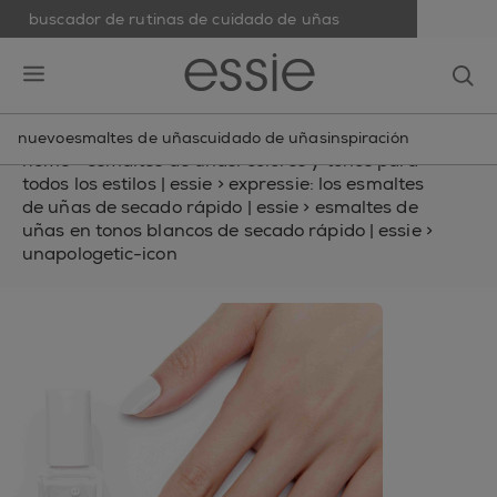
buscador de rutinas de cuidado de uñas
skip to main content
essie
op
open hamburguer menu
nuevo
esmaltes de uñas
cuidado de uñas
inspiración
home
>
esmaltes de uñas: colores y tonos para
todos los estilos | essie
>
expressie: los esmaltes
de uñas de secado rápido | essie
>
esmaltes de
uñas en tonos blancos de secado rápido | essie
>
unapologetic-icon