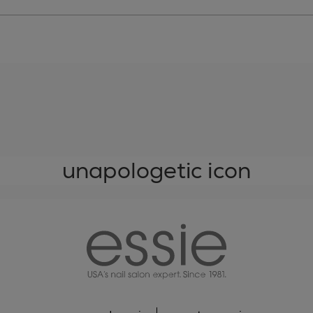
unapologetic icon
essie