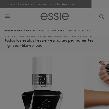
buscador de rutinas de cuidado de uñas
skip to main content
essie
op
open hamburguer menu
nuevo
esmaltes de uñas
cuidado de uñas
inspiración
home
>
esmaltes de uñas: colores y tonos para
todos los estilos | essie
>
esmaltes permanentes
>
grises
>
like-it-loud