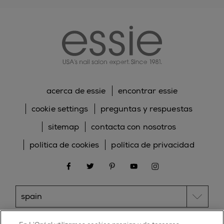
essie
acerca de essie
encontrar essie
cookie settings
preguntas y respuestas
sitemap
contacta con nosotros
política de cookies
política de privacidad
facebook
twitter
pinterest
youtube
instagram
ESSIE