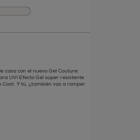
casa con el nuevo Gel Couture.
ara UV! Efecto Gel súper resistente
op Coat. Y tú, ¿también vas a romper
terest
r Tumblr
nico