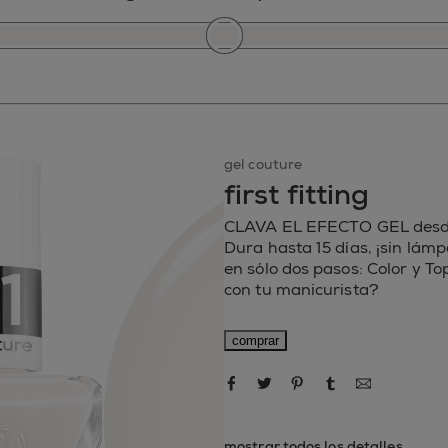
gel couture
first fitting
CLAVA EL EFECTO GEL desde 
Dura hasta 15 días, ¡sin lámp
en sólo dos pasos: Color y T
con tu manicurista?
comprar
compartir por Facebook
compartir por Twitter
compartir por Pin
compartir po
compartir por correo electró
mostrar todos los detalles