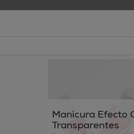
skip to main content
essie
Manicura Efecto G
Transparentes