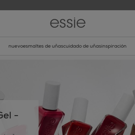
nuevo
esmaltes de uñas
cuidado de uñas
inspiración
el -