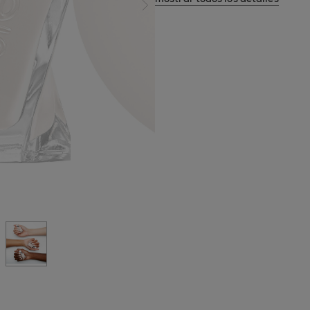
siguiente diapositiva
apositiva 0
a diapositiva 1
r a la diapositiva 2