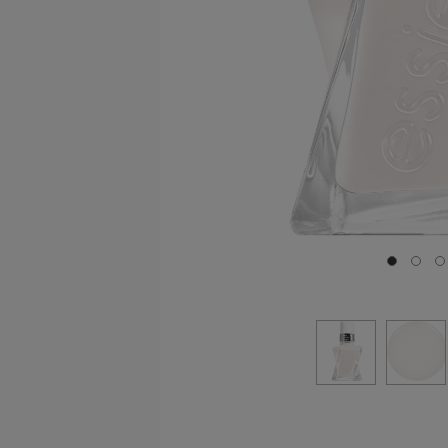
Ir a la di
Ir a l
I