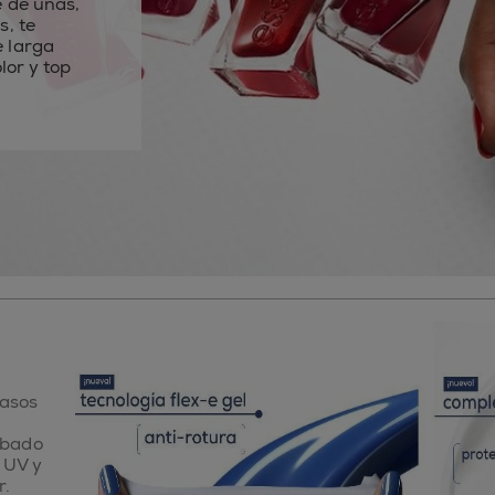
e de uñas,
s, te
 larga
lor y top
pasos
abado
a UV y
r.