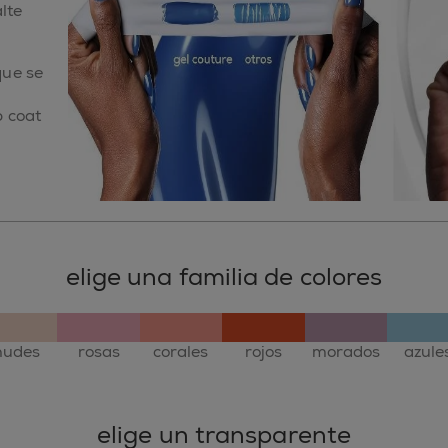
lte
que se
p coat
elige una familia de colores
nudes
rosas
corales
rojos
morados
azule
elige un transparente