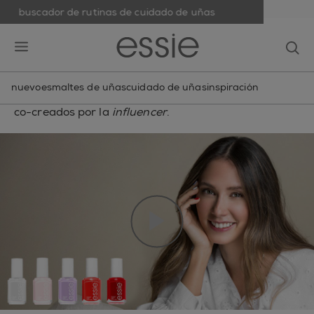
buscador de rutinas de cuidado de uñas
skip to main content
essie
'You are' collection by
op
open hamburguer menu
Grace Villarreal
nuevo
esmaltes de uñas
cuidado de uñas
inspiración
Descubre la colección de 5 esmaltes
co-creados por la
influencer
.