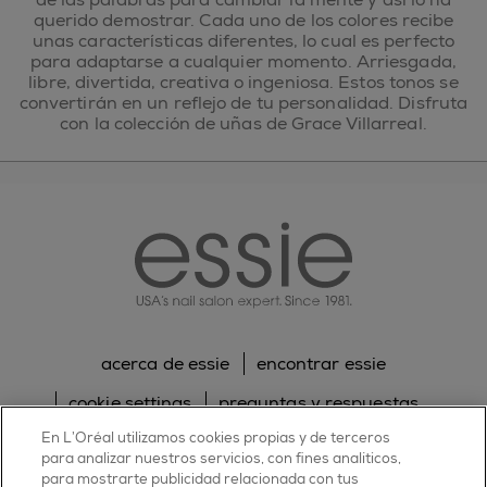
querido demostrar. Cada uno de los colores recibe
unas características diferentes, lo cual es perfecto
para adaptarse a cualquier momento. Arriesgada,
libre, divertida, creativa o ingeniosa. Estos tonos se
convertirán en un reflejo de tu personalidad. Disfruta
con la colección de uñas de Grace Villarreal.
essie
acerca de essie
encontrar essie
cookie settings
preguntas y respuestas
En L’Oréal utilizamos cookies propias y de terceros
sitemap
contacta con nosotros
para analizar nuestros servicios, con fines analíticos,
para mostrarte publicidad relacionada con tus
política de cookies
política de privacidad