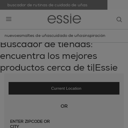
buscador de rutinas de cuidado de uñas
skip to main content
essie
op
open hamburguer menu
nuevo
esmaltes de uñas
cuidado de uñas
inspiración
Buscador de tiendas:
encuentra los mejores
productos cerca de ti|Essie
Current Location
OR
ENTER ZIPCODE OR
CITY