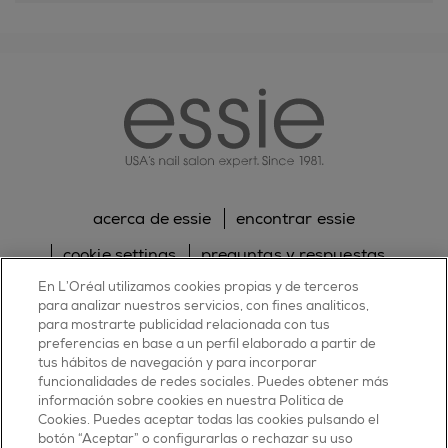
essie
acerca de essie
encontrar essie
cookie settings
preguntas y respuestas
En L’Oréal utilizamos cookies propias y de terceros
sitemap
contacta con nosotros
para analizar nuestros servicios, con fines analíticos,
para mostrarte publicidad relacionada con tus
política de cookies
política de privacidad
preferencias en base a un perfil elaborado a partir de
tus hábitos de navegación y para incorporar
facebook
twitter
pinterest
youtube
instagram
funcionalidades de redes sociales. Puedes obtener más
información sobre cookies en nuestra Política de
Cookies. Puedes aceptar todas las cookies pulsando el
botón “Aceptar” o configurarlas o rechazar su uso