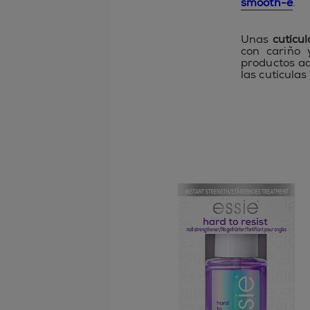
smooth-e
.
Unas
cutícu
con cariño 
productos ad
las cutícula