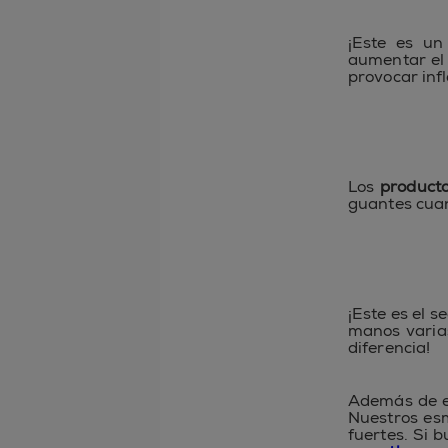
¡Este es un
aumentar el
provocar infl
Los
producto
guantes cuand
¡Este es el 
manos varias
diferencia!
Además de e
Nuestros es
fuertes. Si 