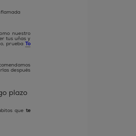
nflamada
como nuestro
er tus uñas y
iño, prueba
To
 recomendamos
arlas después
go plazo
ábitos que
te