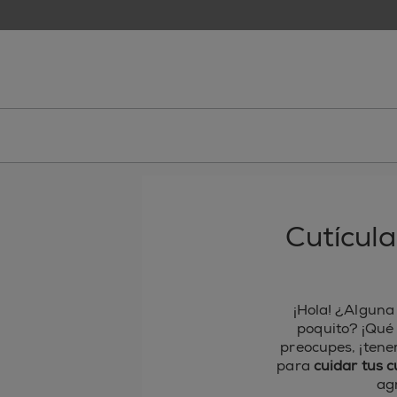
skip to main content
essie
Cutícula
¡Hola! ¿Alguna 
poquito? ¡Qué 
preocupes, ¡tenem
para
cuidar tus c
ag