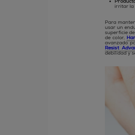
Producto
irritar l
Para manten
usar un end
superficie d
de color,
Har
avanzado pa
Resist Adva
debilidad y 