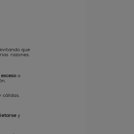
 electrónico
 evitando que
rias razones.
 exceso
o
ón.
cálidas.
ietarse
y