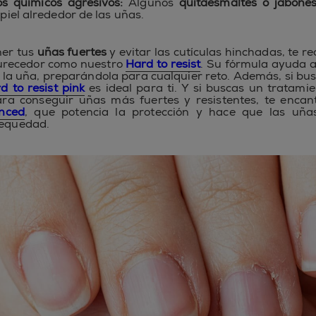
s químicos agresivos:
Algunos
quitaesmaltes o jabone
a piel alrededor de las uñas.
er tus
uñas fuertes
y evitar las cutículas hinchadas, te
urecedor como nuestro
Hard to resist
. Su fórmula ayuda a 
e la uña, preparándola para cualquier reto. Además, si bu
d to resist pink
es ideal para ti. Y si buscas un tratam
ra conseguir uñas más fuertes y resistentes, te enca
nced
, que potencia la protección y hace que las uñas
sequedad.