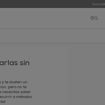
buscador 
tiend
open
arlas sin
s y te duelen un
ún, pero no te
ue necesitas saber
recurrir a métodos
ta!