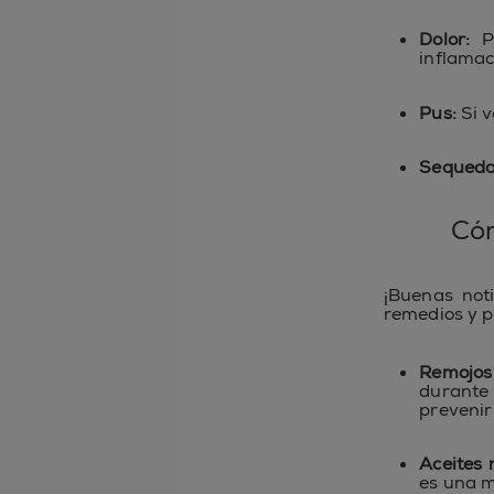
Dolor:
Pu
inflamac
Pus:
Si v
Sequedad
Cóm
¡Buenas noti
remedios y pr
Remojos 
durante 
prevenir
Aceites n
es una m