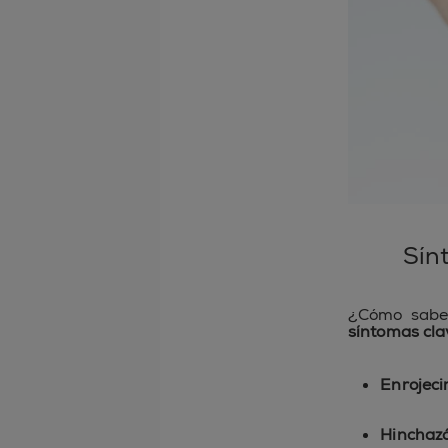
Sín
¿Cómo saber
síntomas cla
Enrojeci
Hinchaz