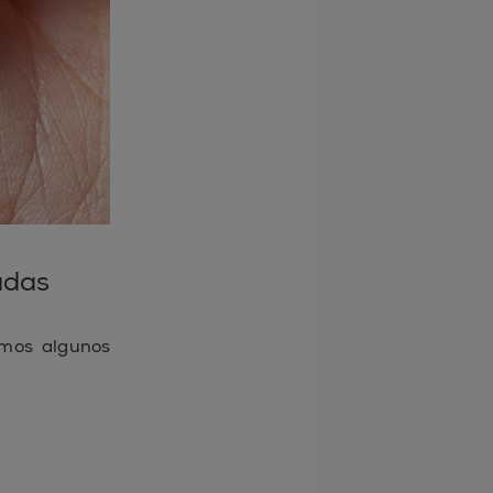
adas
amos algunos