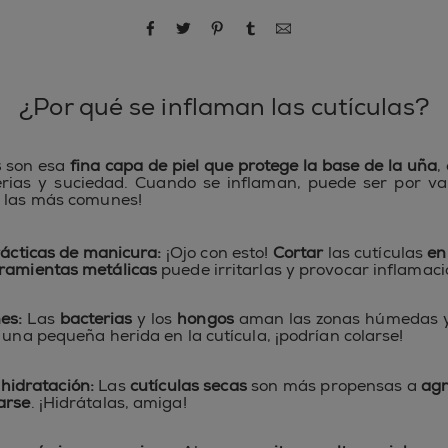
compartir por Facebook
compartir por Twitter
compartir por Pinterest
compartir por Tumblr
compartir por correo
¿Por qué se inflaman las cutículas?
s
son esa
fina capa de piel que protege la base de la uña
,
rias y suciedad. Cuando se inflaman, puede ser por va
r las más comunes!
ácticas de manicura:
¡Ojo con esto!
Cortar
las cutículas
en
ramientas metálicas
puede irritarlas y provocar inflamaci
nes:
Las
bacterias
y los
hongos
aman las zonas húmedas y 
s una pequeña herida en la cutícula, ¡podrían colarse!
 hidratación:
Las
cutículas secas
son más propensas a
agr
arse
. ¡Hidrátalas, amiga!