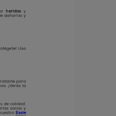
sar
heridas
y
e dañarlas y
rotégete! Usa
dratante para
os. ¡Verás la
 de calidad.
rlas sanas y
 nuestro
Essie