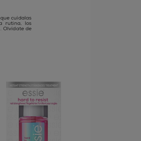
í que cuídalas
 rutina, los
. Olvídate de