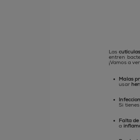
Las
cutícula
entren bacte
¡Vamos a ve
Malas pr
usar
her
Infeccio
Si tiene
Falta de
a
inflam