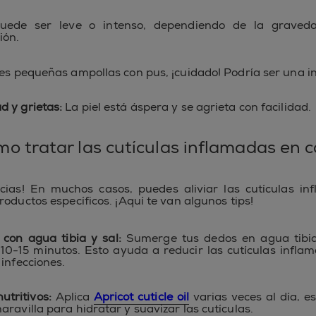
ede ser leve o intenso, dependiendo de la graved
ión.
es pequeñas ampollas con pus, ¡cuidado! Podría ser una in
 y grietas:
La piel está áspera y se agrieta con facilidad.
o tratar las cutículas inflamadas en 
cias! En muchos casos, puedes aliviar las cutículas i
oductos específicos. ¡Aquí te van algunos tips!
con agua tibia y sal:
Sumerge tus dedos en agua tibia
10-15 minutos. Esto ayuda a reducir las cutículas infla
 infecciones.
utritivos:
Aplica
Apricot cuticle oil
varias veces al día, es
aravilla para hidratar y suavizar las cutículas.