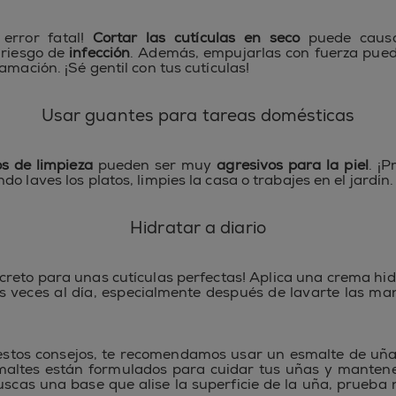
 error fatal!
Cortar las cutículas en seco
puede cau
 riesgo de
infección
. Además, empujarlas con fuerza pued
amación. ¡Sé gentil con tus cutículas!
Usar guantes para tareas domésticas
s de limpieza
pueden ser muy
agresivos para la piel
. ¡P
o laves los platos, limpies la casa o trabajes en el jardín.
Hidratar a diario
secreto para unas cutículas perfectas! Aplica una crema hi
 veces al día, especialmente después de lavarte las man
stos consejos, te recomendamos usar un esmalte de uñas
maltes están formulados para cuidar tus uñas y mantene
buscas una base que alise la superficie de la uña, prueba