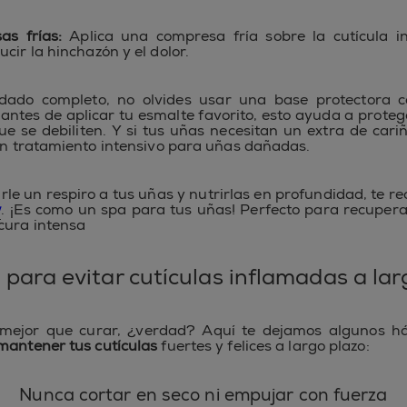
as frías:
Aplica una compresa fría sobre la cutícula i
cir la hinchazón y el dolor.
dado completo, no olvides usar una base protectora 
antes de aplicar tu esmalte favorito, esto ayuda a proteg
ue se debiliten. Y si tus uñas necesitan un extra de car
un tratamiento intensivo para uñas dañadas.
arle un respiro a tus uñas y nutrirlas en profundidad, te
w
. ¡Es como un spa para tus uñas! Perfecto para recuper
cura intensa
 para evitar cutículas inflamadas a lar
 mejor que curar, ¿verdad? Aquí te dejamos algunos h
antener tus cutículas
fuertes y felices a largo plazo:
Nunca cortar en seco ni empujar con fuerza