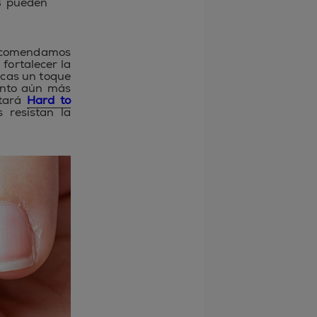
s
pueden
 recomendamos
fortalecer la
scas un toque
iento aún más
ntará
Hard to
 resistan la