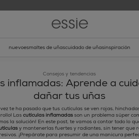
nuevo
esmaltes de uñas
cuidado de uñas
inspiración
Consejos y tendencias
s inflamadas: Aprende a cuid
dañar tus uñas
vez te ha pasado que tus cutículas se ven rojas, hinchada
rollo! Las
cutículas inflamadas
son un problema súper com
os la solución! En este post, te vamos a contar todo lo q
utículas
y mantenerlas fuertes y radiantes, sin tener que 
resivos. ¡Prepárate para presumir de una manicura perfec