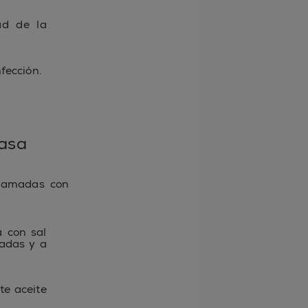
ad de la
fección.
casa
nflamadas con
 con sal
madas y a
te aceite