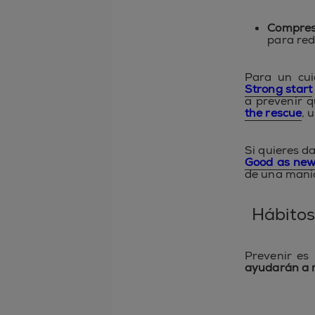
Compres
para redu
Para un cui
Strong start
a prevenir q
the rescue
, 
Si quieres d
Good as ne
de una mani
Hábitos
Prevenir es
ayudarán a m