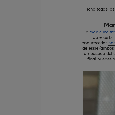
Ficha todas la
Man
La
manicura fr
quieras bri
endurecedor
har
de essie (ambos 
un pasada del 
final puedes 