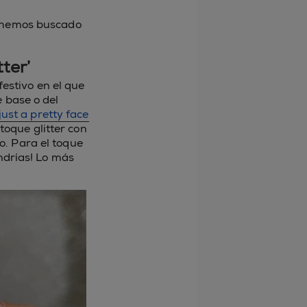
e hemos buscado
ter’
estivo en el que
e base o del
just a pretty face
toque glitter con
. Para el toque
endrías! Lo más