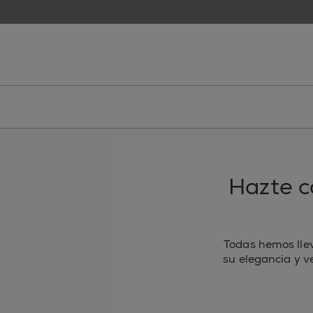
skip to main content
essie
Hazte c
Todas hemos lle
su elegancia y v