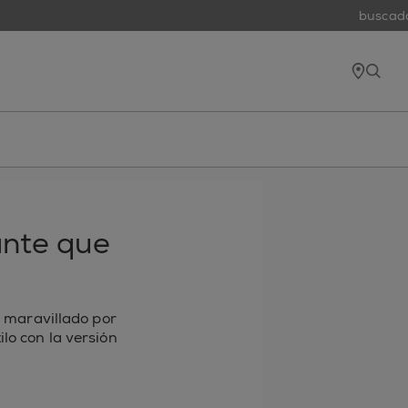
buscador de
tiend
open
ante que
 maravillado por
lo con la versión
 electrónico