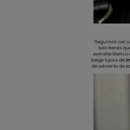
Seguimos con un
solo tienes qu
esmalte blanco en
beige lujoso de
im
de adviento de e