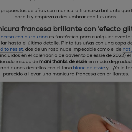
s propuestas de uñas con manicura francesa brillante qu
para ti y empieza a deslumbrar con tus uñas.
icura francesa brillante con ‘efecto glit
ancesa con purpurina
es fantástica para cualquier evento f
llar hasta el último detalle. Pinta tus uñas con una capa d
d to resist
, dos de un rosa nude impecable como el de
not 
incluidos en el calendario de adviento de essie de 2022) el 
dorado irisado de
mani thanks de essie
en modo degradado
añadir unos destellos con el tono
blanc de essie
y… ¡Ya la t
parecido a llevar una manicura francesa con brillantes.