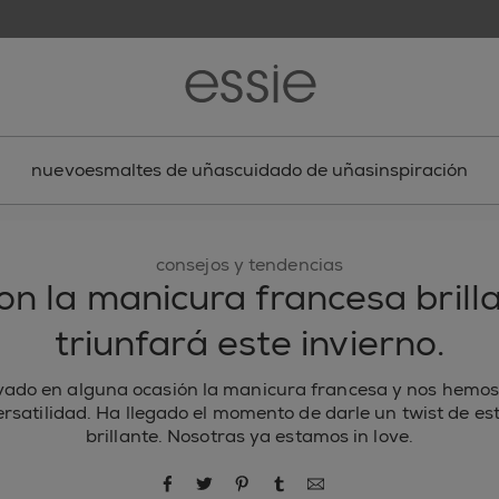
nuevo
esmaltes de uñas
cuidado de uñas
inspiración
consejos y tendencias
on la manicura francesa brill
triunfará este invierno.
vado en alguna ocasión la manicura francesa y nos hemos
ersatilidad. Ha llegado el momento de darle un twist de esti
brillante. Nosotras ya estamos in love.
compartir por Facebook
compartir por Twitter
compartir por Pinterest
compartir por Tumblr
compartir por correo