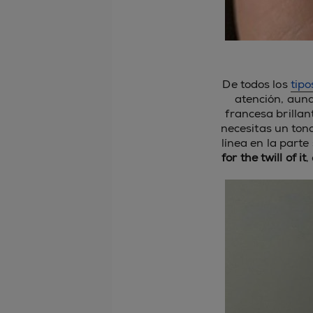
De todos los
tip
atención, aunq
francesa brillan
necesitas un tono
línea en la parte
for the twill of it
,