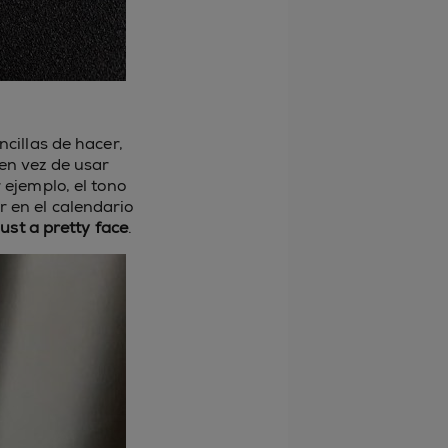
cillas de hacer,
 en vez de usar
r ejemplo, el tono
r en el calendario
just a pretty face
.