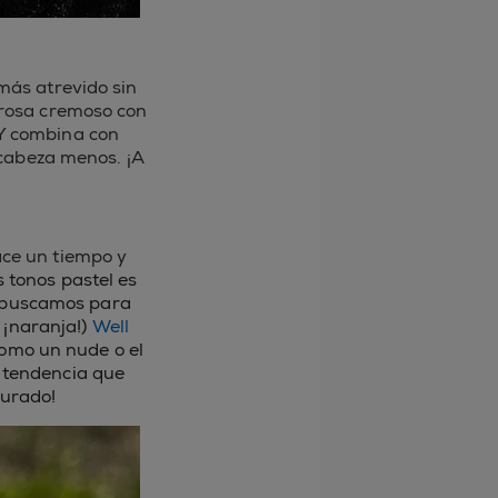
 más atrevido sin
o rosa cremoso con
 Y combina con
 cabeza menos. ¡A
ace un tiempo y
s tonos pastel es
buscamos para
 ¡naranja!)
Well
como un nude o el
 tendencia que
gurado!