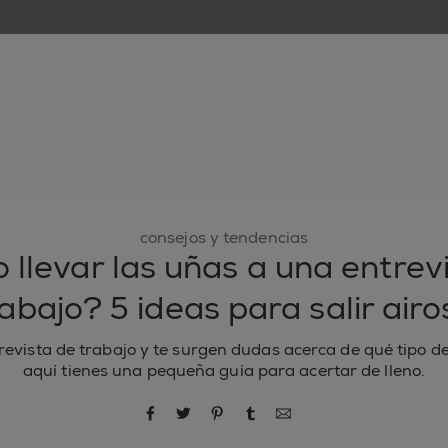
nuevo
esmaltes de uñas
cuidado de uñas
inspiración
consejos y tendencias
llevar las uñas a una entrev
rabajo? 5 ideas para salir airo
revista de trabajo y te surgen dudas acerca de qué tipo d
aquí tienes una pequeña guía para acertar de lleno.
compartir por Facebook
compartir por Twitter
compartir por Pinterest
compartir por Tumblr
compartir por correo