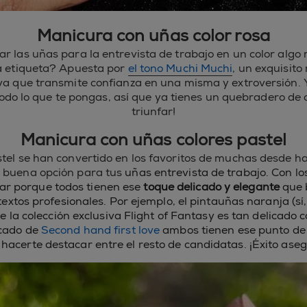
Manicura con uñas color rosa
ar las uñas para la entrevista de trabajo en un color algo
la etiqueta? Apuesta por
el tono Muchi Muchi
, un exquisit
a que transmite confianza en una misma y extroversión.
do lo que te pongas, así que ya tienes un quebradero de
triunfar!
Manicura con uñas colores pastel
stel se han convertido en los favoritos de muchas desde h
a buena opción para tus
uñas entrevista de trabajo. Con lo
lar porque todos tienen ese
toque delicado y elegante
que 
extos profesionales. Por ejemplo, el pintauñas naranja (sí,
e la colección exclusiva Flight of Fantasy es tan delicado 
lcado de
Second hand first love
ambos tienen ese punto de
hacerte destacar entre el resto de candidatas. ¡Éxito ase