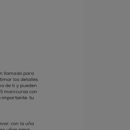
an llamado para
timar los detalles
o de ti y pueden
s 5 manicuras con
o importante: tu
var, con la uña
tas
uñas para