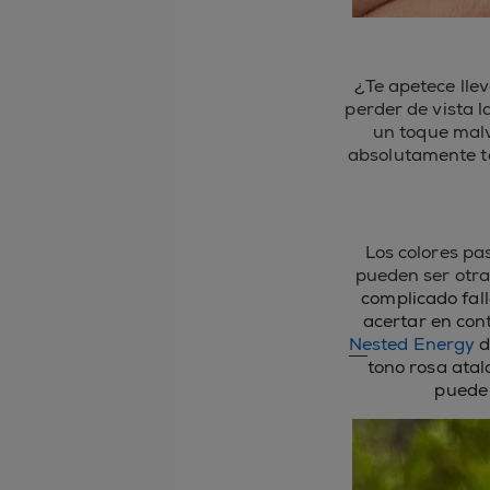
¿Te apetece llev
perder de vista 
un toque malv
absolutamente to
Los colores pa
pueden ser otr
complicado fal
acertar en cont
Nested Energy
d
tono rosa ata
puede 