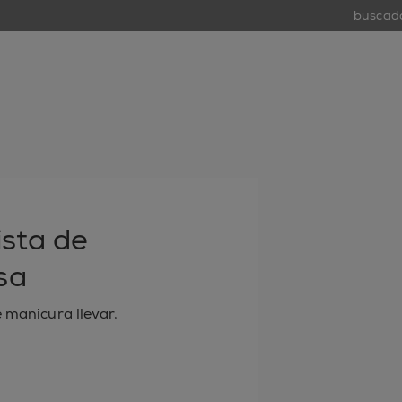
buscador d
tiend
open
ista de
sa
e manicura llevar,
 electrónico