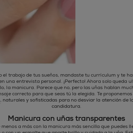
 el trabajo de tus sueños, mandaste tu currículum y te h
n una entrevista personal. ¡Perfecto! Ahora solo queda ul
lo, la manicura. Parece que no, pero las uñas hablan much
nsaje correcto para que seas tú la elegida. Te proponemo
s
,
naturales y sofisticadas para no desviar la atención de l
candidatura.
Manicura con uñas transparentes
enos a más con la manicura más sencilla que puedes lle
 o con un esmalte que aporte brillo y cuidado a la uña. Es