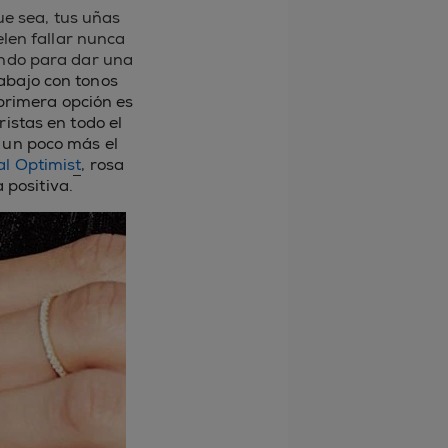
ue sea, tus uñas
len fallar nunca
ando para dar una
abajo con tonos
primera opción es
ristas en todo el
 un poco más el
al Optimist
, rosa
 positiva.