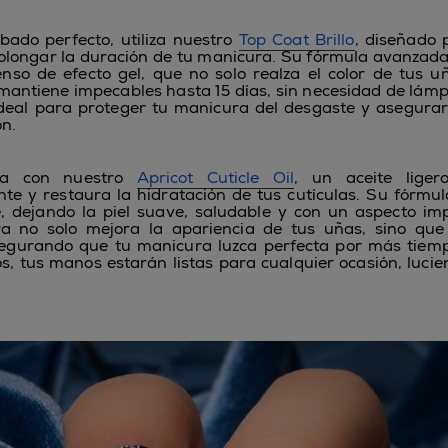
ado perfecto, utiliza nuestro
Top Coat Brillo
, diseñado p
olongar la duración de tu manicura. Su fórmula avanzad
tenso de efecto gel, que no solo realza el color de tus u
mantiene impecables hasta 15 días, sin necesidad de lámp
ideal para proteger tu manicura del desgaste y asegur
ón.
ta con nuestro
Apricot Cuticle Oil
, un aceite lige
e y restaura la hidratación de tus cutículas. Su fórmu
 dejando la piel suave, saludable y con un aspecto im
ra no solo mejora la apariencia de tus uñas, sino que
segurando que tu manicura luzca perfecta por más tiem
s, tus manos estarán listas para cualquier ocasión, luci