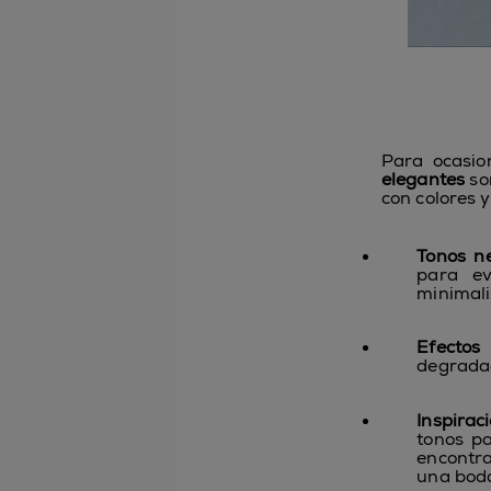
Para ocasio
elegantes
son
con colores 
Tonos n
para ev
minimali
Efectos
degradad
Inspirac
tonos pa
encontr
una bod