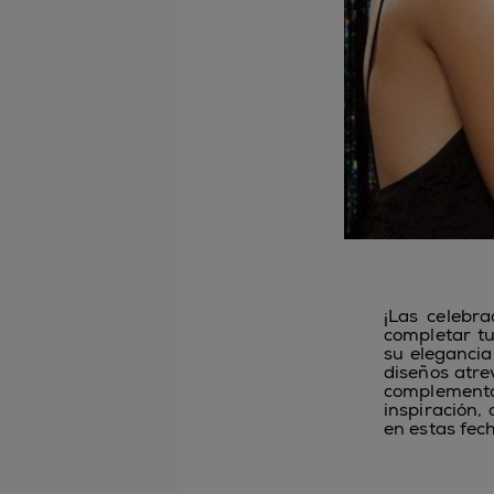
¡Las celebr
completar t
su elegancia
diseños atre
complemento 
inspiración,
en estas fec