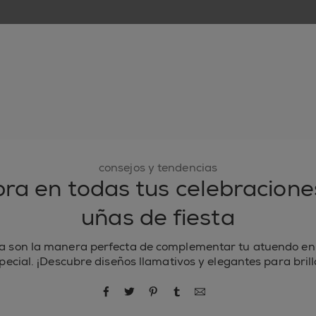
nuevo
esmaltes de uñas
cuidado de uñas
inspiración
consejos y tendencias
ra en todas tus celebraciones
uñas de fiesta
ta son la manera perfecta de complementar tu atuendo en
pecial. ¡Descubre diseños llamativos y elegantes para brill
compartir por Facebook
compartir por Twitter
compartir por Pinterest
compartir por Tumblr
compartir por correo