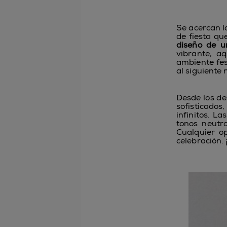
Se acercan l
de fiesta qu
diseño de u
vibrante, aq
ambiente fes
al siguiente n
Desde los de
sofisticados
infinitos. L
tonos neutro
Cualquier o
celebración. 