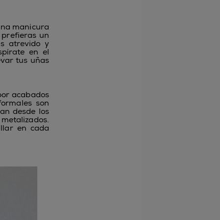
 una manicura
 prefieras un
s atrevido y
spírate en el
evar tus uñas
 por acabados
 formales son
van desde los
 metalizados.
llar en cada