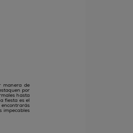
or manera de
staquen por
ormales hasta
 fiesta es el
o encontrarás
os impecables