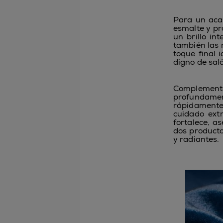
Para un acab
esmalte y pr
un brillo in
también las 
toque final 
digno de sal
Complemen
profundament
rápidamente,
cuidado ext
fortalece, a
dos producto
y radiantes.