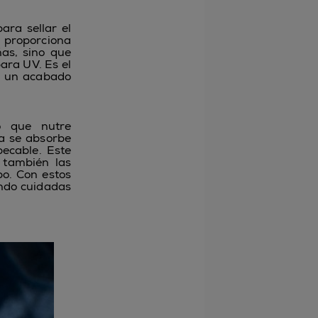
ara sellar el
a proporciona
ñas, sino que
ara UV. Es el
ar un acabado
ro que nutre
la se absorbe
pecable. Este
 también las
po. Con estos
endo cuidadas