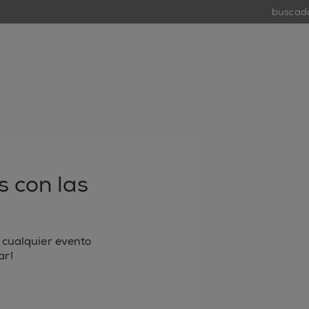
buscador d
tiend
open
 con las
 cualquier evento
ar!
 electrónico