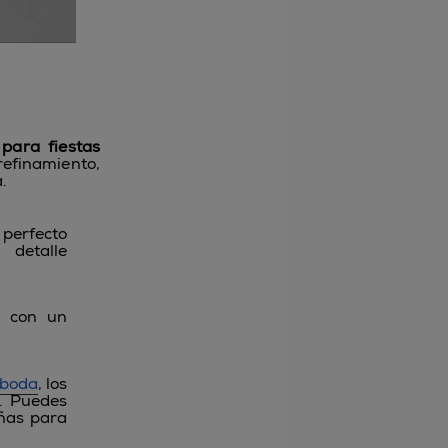
para fiestas
 refinamiento,
.
perfecto
 detalle
o con un
 boda
, los
o. Puedes
ñas para