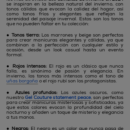
se inspiran en la belleza natural del invierno, con
tonos cálidos que evocan la calidez del hogar, así
como tonos fríos y elegantes que reflejan la
serenidad del paisaje invernal. Estos son los tonos
que no pueden faltar en tu colección:
●
Tonos tierra:
Los marrones y beige son perfectos
para crear manicuras elegantes y cálidas, ya que
combinan a la perfección con cualquier estilo y
ocasión, desde un look casual hasta un evento
formal.
●
Rojos intensos:
El rojo es un clásico que nunca
falla, es sinónimo de pasión y elegancia. En
invierno, los tonos más intensos como el tono de
uñas borgoña
o el rojo rubí son los protagonistas.
●
Azules profundos:
Los azules oscuros, como
nuestro
Gel Couture statement peace
, son perfectos
para crear manicuras misteriosas y sofisticadas, ya
que estos colores evocan la profundidad del cielo
nocturno y añaden un toque de misterio y elegancia
a tus manos.
●
Negros:
El negro es un color que nunca pasa de