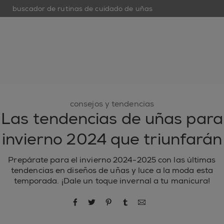
buscador de rutinas de cuidado de uñas
open hamburguer menu
nuevo
esmaltes de uñas
cuidado de uñas
inspiración
consejos y tendencias
Las tendencias de uñas para
invierno 2024 que triunfarán
Prepárate para el invierno 2024-2025 con las últimas
tendencias en diseños de uñas y luce a la moda esta
temporada. ¡Dale un toque invernal a tu manicura!
compartir por Facebook
compartir por Twitter
compartir por Pinterest
compartir por Tumblr
compartir por correo