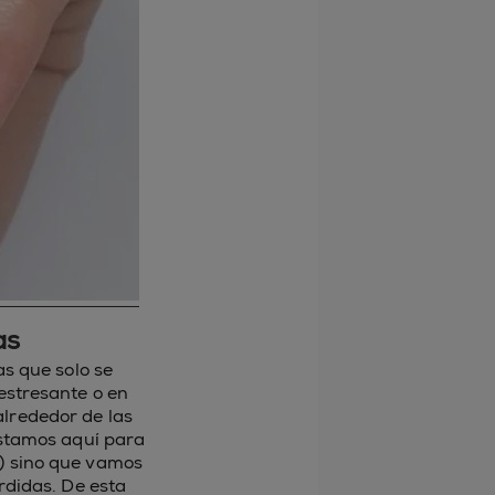
as
s que solo se
stresante o en
alrededor de las
stamos aquí para
o) sino que vamos
rdidas. De esta