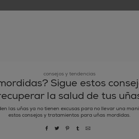
nuevo
esmaltes de uñas
cuidado de uñas
inspiración
consejos y tendencias
mordidas? Sigue estos consej
recuperar la salud de tus uña
en las uñas ya no tienen excusas para no llevar una man
estos consejos y tratamientos para uñas mordidas.
compartir por Facebook
compartir por Twitter
compartir por Pinterest
compartir por Tumblr
compartir por correo