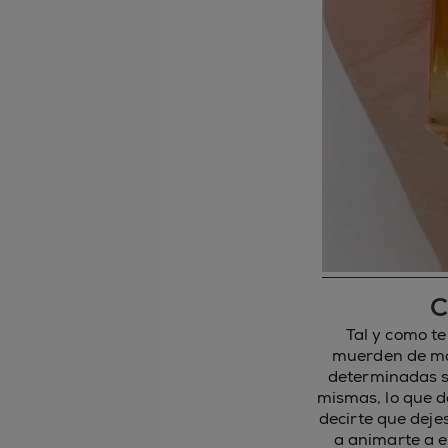
C
Tal y como t
muerden de ma
determinadas si
mismas, lo que 
decirte que deje
a animarte a e