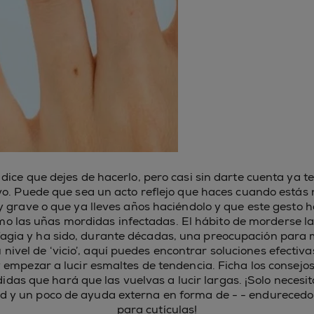
dice que dejes de hacerlo, pero casi sin darte cuenta ya 
o. Puede que sea un acto reflejo que haces cuando estás 
 grave o que ya lleves años haciéndolo y que este gesto 
o las uñas mordidas infectadas. El hábito de morderse las
agia y ha sido, durante décadas, una preocupación para
 nivel de ‘vicio’, aquí puedes encontrar soluciones efectiv
empezar a lucir esmaltes de tendencia. Ficha los consejos
das que hará que las vuelvas a lucir largas. ¡Solo necesi
d y un poco de ayuda externa en forma de - - endurecedor
para cutículas!