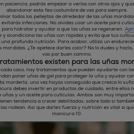
n paciencia, podrás empezar a verlas con otros ojos y qui
abandonar esta fea costumbre de vez para siempre.
inar todos los pellejitos de alrededor de las uñas mordida
í evitarás infecciones. No olvides usar un aceite para cutíc
 para hidratar y ayudar a que las uñas se regeneren.
Apri
 y acondiciona las uñas con rapidez y evita que tus cutíc
una profunda nutrición. Para acabar, utiliza un endurec
s mordidas. ¿Te apetece darles color? No lo dudes y hazlo, 
vas por buen camino.
ratamientos existen para las uñas mo
cada caso, hay tratamientos que pueden ayudarte con la
dan poner uñas de gel para proteger la uña y ayudar con 
vita morderla, una vez hayas conseguido que crezca lo sufi
cura debes invertir en productos de cuidado, entre ellos n
 uñas y un aceite para cutículas. Ambos son muy importa
enen tendencia a crecer debilitadas, sobre todo si tambi
 las rodean. Así que darles fuerza y nutrición es vital si qu
manicura 10.