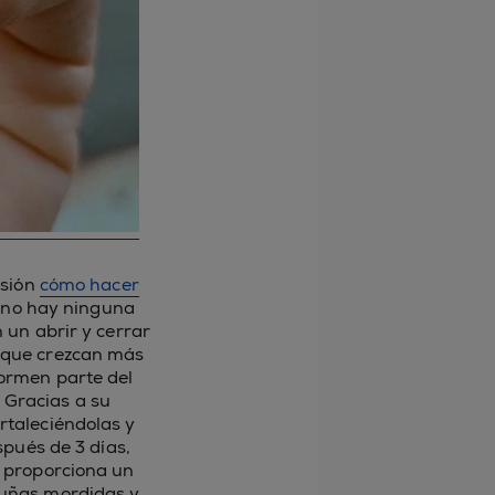
asión
cómo hacer
e no hay ninguna
un abrir y cerrar
r que crezcan más
formen parte del
 Gracias a su
ortaleciéndolas y
spués de 3 días,
 proporciona un
s uñas mordidas y