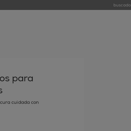
buscador de
tiend
open
os para
s
icura cuidada con
 electrónico