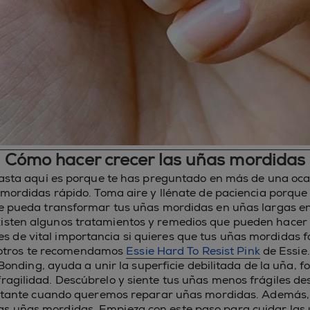
Cómo hacer crecer las uñas mordidas
hasta aquí es porque te has preguntado en más de una oc
mordidas rápido. Toma aire y llénate de paciencia porqu
e pueda transformar tus uñas mordidas en uñas largas en 
 existen algunos tratamientos y remedios que pueden hace
l es de vital importancia si quieres que tus uñas mordidas 
otros te recomendamos
Essie Hard To Resist Pink
de Essie.
Bonding, ayuda a unir la superficie debilitada de la uña, f
ragilidad. Descúbrelo y siente tus uñas menos frágiles de
tante cuando queremos reparar uñas mordidas. Además,
 las uñas mordidas. Empieza con este paso para cuidar la