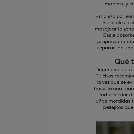
manera, y co
Empieza por elim
especiales, as
masajear la zona
Essie absorbe
proporcionando 
reparar las uña
Qué t
Dependiendo de 
Muchos recomien
la vez que se e
hacerte una mani
endurecedor de
uñas mordidas ti
pellejitos que