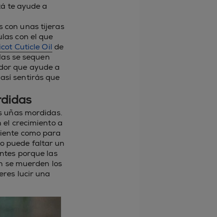
zá te ayude a
s con unas tijeras
ulas con el que
cot Cuticle Oil
de
ulas se sequen
edor que ayude a
así sentirás que
rdidas
s uñas mordidas.
el crecimiento a
ciente como para
o puede faltar un
ntes porque las
én se muerden los
ieres lucir una