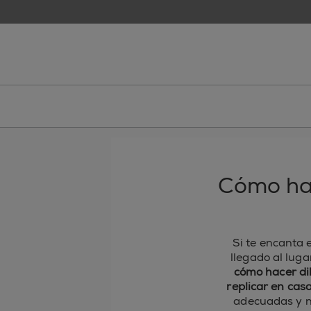
skip to main content
essie
Cómo hac
Si te encanta e
llegado al luga
cómo hacer di
replicar en cas
adecuadas y n