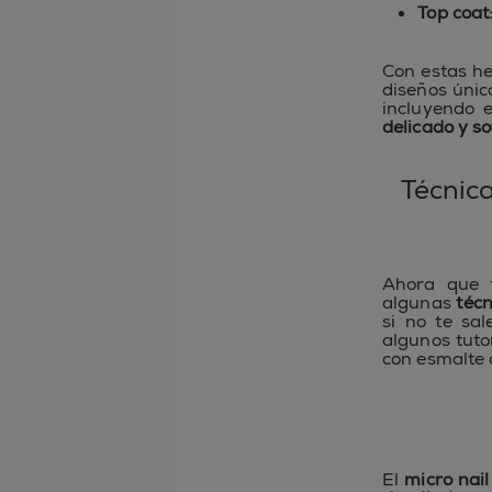
Top coat
Con estas he
diseños únic
incluyendo 
delicado y so
Técnic
Ahora que t
algunas
técn
si no te sal
algunos tuto
con esmalte 
El
micro nai