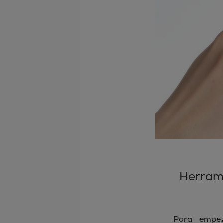
Herrami
Para emp