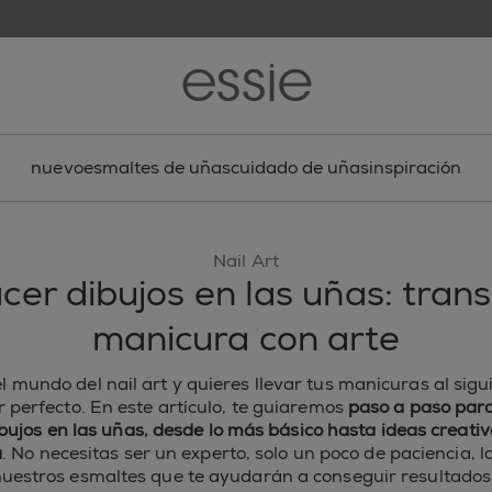
nuevo
esmaltes de uñas
cuidado de uñas
inspiración
Nail Art
er dibujos en las uñas: tran
manicura con arte
l mundo del nail art y quieres llevar tus manicuras al sigu
r perfecto. En este artículo, te guiaremos
paso a paso par
bujos en las uñas, desde lo más básico hasta ideas creati
a
. No necesitas ser un experto, solo un poco de paciencia, 
uestros esmaltes que te ayudarán a conseguir resultados 