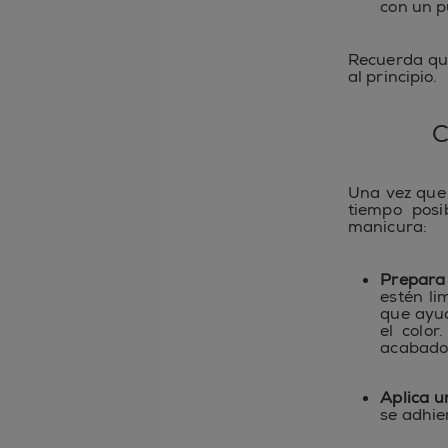
con un p
Recuerda que
al principio.
C
Una vez que 
tiempo posi
manicura:
Prepara 
estén li
que ayud
el color
acabado 
Aplica u
se adhie