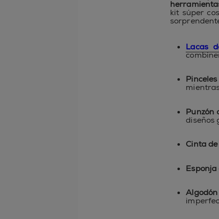
herramientas
kit súper co
sorprendentes
Lacas d
combinen
Pinceles
mientras
Punzón o
diseños 
Cinta de 
Esponja 
Algodón 
imperfec