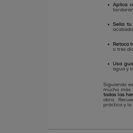
Aplica 
tardarán
Sella tu
acabado 
Retoca t
o tres d
Usa guan
agua y l
Siguiendo es
mucho más 
todas las he
obra. Recue
práctica y la