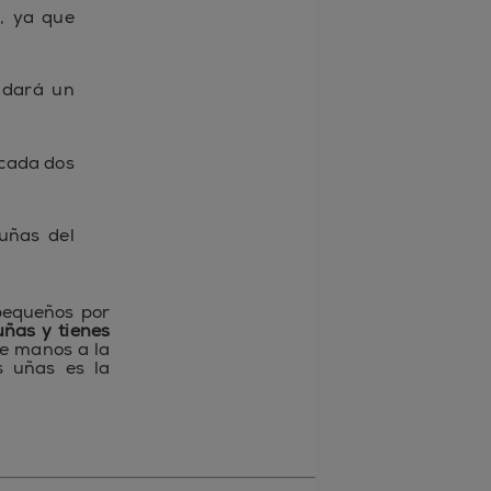
, ya que
 dará un
 cada dos
uñas del
 pequeños por
uñas y tienes
te manos a la
s uñas es la