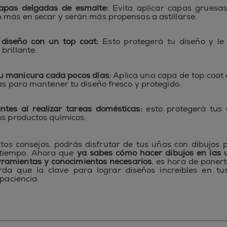
capas delgadas de esmalte:
Evita aplicar capas gruesas
 más en secar y serán más propensas a astillarse.
 diseño con un top coat:
Esto protegerá tu diseño y le
brillante.
u manicura cada pocos días:
Aplica una capa de top coat
ías para mantener tu diseño fresco y protegido.
tes al realizar tareas domésticas:
esto protegerá tus 
os productos químicos.
tos consejos, podrás disfrutar de tus uñas con dibujos
tiempo. Ahora que
ya sabes cómo hacer dibujos en las 
rramientas y conocimientos necesarios
, es hora de poner
rda que la clave para lograr diseños increíbles en tu
 paciencia.