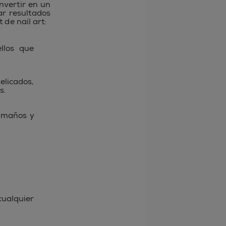
nvertir en un
ar resultados
 de nail art:
llos que
licados,
s.
tamaños y
.
cualquier