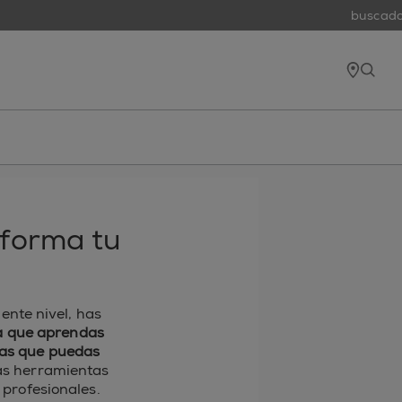
buscador 
tiend
open
sforma tu
iente nivel, has
a que aprendas
vas que puedas
las herramientas
profesionales.