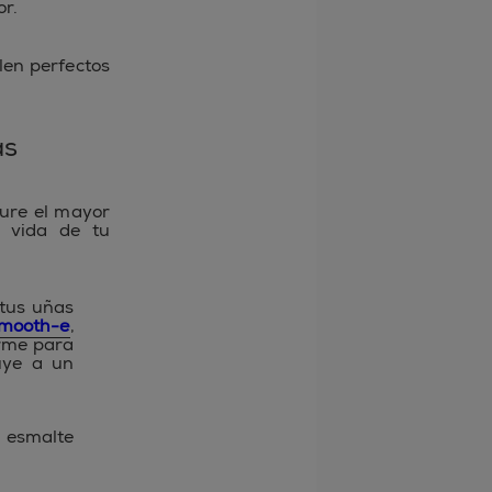
or.
len perfectos
ás
dure el mayor
a vida de tu
tus uñas
mooth-e
,
orme para
buye a un
l esmalte