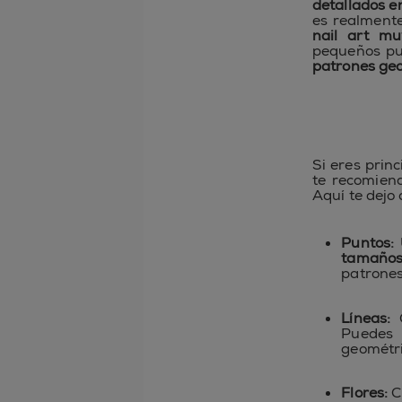
detallados e
es realmente
nail art m
pequeños pu
patrones ge
Si eres prin
te recomien
Aquí te dejo
Puntos:
U
tamaños
patrones
Líneas:
C
Puedes
geométri
Flores:
C