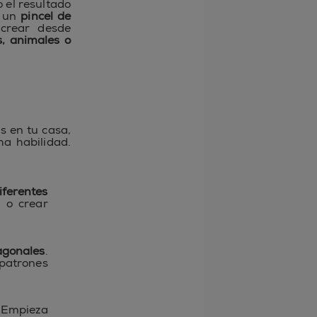
o el resultado
r un
pincel de
crear desde
s, animales o
s en tu casa,
a habilidad.
iferentes
 o crear
agonales
.
atrones
. Empieza