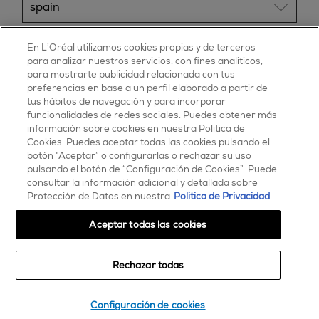
ESSIE
En L’Oréal utilizamos cookies propias y de terceros
para analizar nuestros servicios, con fines analíticos,
30, rue d’Alsace – 92300 Levallois-Perret
para mostrarte publicidad relacionada con tus
FRANCE
preferencias en base a un perfil elaborado a partir de
tus hábitos de navegación y para incorporar
Contáctanos
funcionalidades de redes sociales. Puedes obtener más
900 181 055
información sobre cookies en nuestra Política de
Cookies. Puedes aceptar todas las cookies pulsando el
© 2025 essie todos los derechos reservados
botón “Aceptar” o configurarlas o rechazar su uso
condiciones de uso
pulsando el botón de “Configuración de Cookies”. Puede
consultar la información adicional y detallada sobre
Protección de Datos en nuestra
Política de Privacidad
Aceptar todas las cookies
Rechazar todas
Comprar
Configuración de cookies
encontrar una tienda o salón