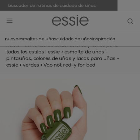
buscador de rutinas de cuidado de uñas
skip to main content
essie
op
open hamburguer menu
nuevo
esmaltes de uñas
cuidado de uñas
inspiración
home
>
esmaltes de uñas: colores y tonos para
todos los estilos | essie
>
esmalte de uñas -
pintauñas, colores de uñas y lacas para uñas -
essie
>
verdes
>
Vao not red-y for bed