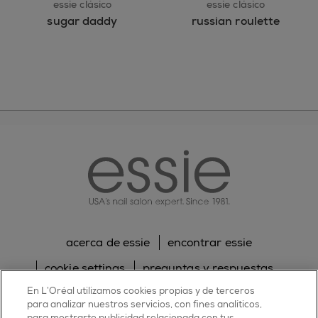
essie clásico
essie clásico
sugar daddy
russian roulette
essie
acerca de essie
encontrar essie
cookie settings
preguntas y respuestas
En L’Oréal utilizamos cookies propias y de terceros
sitemap
contacta con nosotros
para analizar nuestros servicios, con fines analíticos,
para mostrarte publicidad relacionada con tus