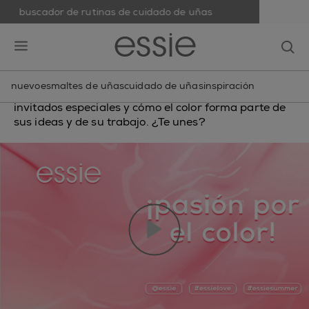
buscador de rutinas de cuidado de uñas
skip to main content
essie
op
¡Pasión por el color!
open hamburguer menu
Te invitamos a celebrar con nosotros 40 años de
nuevo
esmaltes de uñas
cuidado de uñas
inspiración
pasión por el color. Descubre quiénes son nuestros
invitados especiales y cómo el color forma parte de
sus ideas y de su trabajo. ¿Te unes?