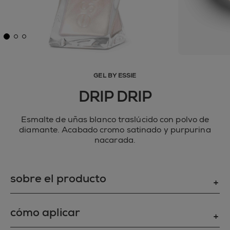
GEL BY ESSIE
DRIP DRIP
Esmalte de uñas blanco traslúcido con polvo de
diamante. Acabado cromo satinado y purpurina
nacarada.
sobre el producto
NO SOLO BELLEZA, TAMBIÉN RESISTENCIA
cómo aplicar
Consigue un color con el brillo del diamante y
resistente a los golpes con Gel by essie. Nuestro