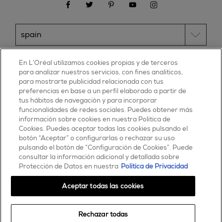
facebook
twitter
pinterest
youtube
instagram
ESSIE
En L’Oréal utilizamos cookies propias y de terceros
para analizar nuestros servicios, con fines analíticos,
30, rue d’Alsace – 92300 Levallois-Perret
para mostrarte publicidad relacionada con tus
FRANCE
preferencias en base a un perfil elaborado a partir de
tus hábitos de navegación y para incorporar
Contáctanos
funcionalidades de redes sociales. Puedes obtener más
900 181 055
información sobre cookies en nuestra Política de
Cookies. Puedes aceptar todas las cookies pulsando el
© 2025 essie todos los derechos reservados
botón “Aceptar” o configurarlas o rechazar su uso
condiciones de uso
pulsando el botón de “Configuración de Cookies”. Puede
consultar la información adicional y detallada sobre
Protección de Datos en nuestra
Política de Privacidad
Aceptar todas las cookies
Rechazar todas