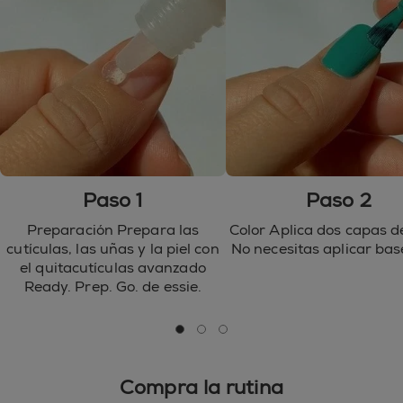
77492, CI 77499 / IRON OXIDES ● CI 77510 / FERRIC
AMMONIUM FERROCYANIDE ● CI 77007 /
ULTRAMARINES ● CI 77000 / ALUMINUM POWDER
● CI 15850 / RED 7 LAKE ● CI 15880 / RED 34 LAKE ●
CI 15850 / RED 6 LAKE ● CI 77266 / BLACK 2 ● CI
42090 / BLUE 1 LAKE ● CI 77742 / MANGANESE
VIOLET ● CI 77288 / CHROMIUM OXIDE GREENS ●
CI 77510 / FERRIC FERROCYANIDE ● CI 45410 / RED
28 ● CI 73360 / RED 30 LAKE ● CI 60730 / EXT.
VIOLET 2 ● CI 60725 / VIOLET 2 ● CI 45380 / RED 22
●
Paso 1
Paso 2
Preparación Prepara las
Color Aplica dos capas de
cutículas, las uñas y la piel con
No necesitas aplicar bas
el quitacutículas avanzado
Ready. Prep. Go. de essie.
go to 0
go to 1
go to 2
Compra la rutina