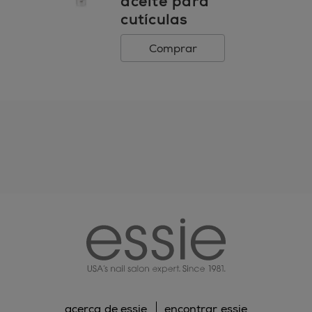
aceite para
cutículas
Comprar
essie
acerca de essie
encontrar essie