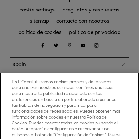
cookie settings
preguntas y respuestas
sitemap
contacta con nosotros
política de cookies
política de privacidad
facebook
twitter
pinterest
youtube
instagram
ESSIE
En L’Oréal utilizamos cookies propias y de terceros
para analizar nuestros servicios, con fines analíticos,
30, rue d’Alsace – 92300 Levallois-Perret
para mostrarte publicidad relacionada con tus
FRANCE
preferencias en base a un perfil elaborado a partir de
tus hábitos de navegación y para incorporar
Contáctanos
funcionalidades de redes sociales. Puedes obtener más
900 181 055
información sobre cookies en nuestra Política de
Cookies. Puedes aceptar todas las cookies pulsando el
© 2025 essie todos los derechos reservados
botón “Aceptar” o configurarlas o rechazar su uso
condiciones de uso
pulsando el botón de “Configuración de Cookies”. Puede