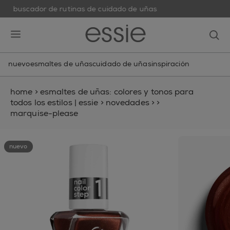
buscador de rutinas de cuidado de uñas
skip to main content
essie
op
open hamburguer menu
nuevo
esmaltes de uñas
cuidado de uñas
inspiración
home
>
esmaltes de uñas: colores y tonos para
todos los estilos | essie
>
novedades
>
>
marquise-please
nuevo