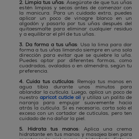
2. Limpia tus uñas
: Asegúrate de que tus uñas
estén limpias y secas antes de comenzar con
la manicura. Para un cuidado extra, puedes
aplicar un poco de vinagre blanco en un
algodón y pasarlo por tus uñas después del
quitaesmalte para eliminar cualquier residuo
y a equilibrar el pH de tus uñas.
3. Da forma a tus uñas
: Usa la lima para dar
forma a tus uñas limando siempre en una sola
dirección para evitar que se quiebre la uña.
Puedes optar por diferentes formas, como
cuadradas, ovaladas o en almendra, según tu
preferencia.
4. Cuida tus cutículas
: Remoja tus manos en
agua tibia durante unos minutos para
ablandar la cutícula. Luego, aplica un poco de
nuestro
apricot cuticle oil
y utiliza un palito de
naranja para empujar suavemente hacia
atrás la cutícula. Si es necesario, corta solo el
exceso con un cortador de cutículas, pero ten
cuidado de no dañar la piel.
5. Hidrata tus manos
: Aplica una crema
hidratante en tus manos y masajea bien para