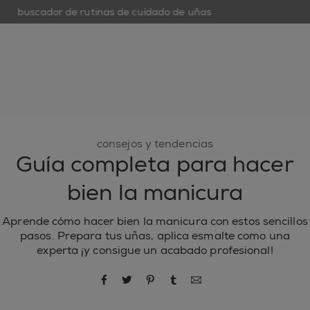
buscador de rutinas de cuidado de uñas
open hamburguer menu
nuevo
esmaltes de uñas
cuidado de uñas
inspiración
consejos y tendencias
Guía completa para hacer
bien la manicura
Aprende cómo hacer bien la manicura con estos sencillos
pasos. Prepara tus uñas, aplica esmalte como una
experta ¡y consigue un acabado profesional!
compartir por Facebook
compartir por Twitter
compartir por Pinterest
compartir por Tumblr
compartir por correo