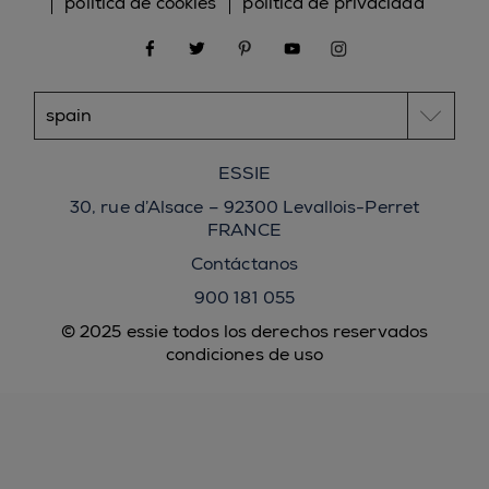
política de cookies
política de privacidad
facebook
twitter
pinterest
youtube
instagram
ESSIE
30, rue d’Alsace – 92300 Levallois-Perret
FRANCE
Contáctanos
900 181 055
© 2025 essie todos los derechos reservados
condiciones de uso