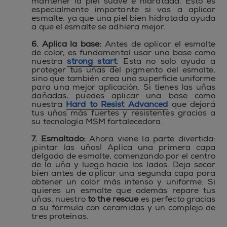
mantener la piel suave e hidratada. Esto es
especialmente importante si vas a aplicar
esmalte, ya que una piel bien hidratada ayuda
a que el esmalte se adhiera mejor.
6. Aplica la base:
Antes de aplicar el esmalte
de color, es fundamental usar una base como
nuestra
strong start
. Esta no solo ayuda a
proteger tus uñas del pigmento del esmalte,
sino que también crea una superficie uniforme
para una mejor aplicación. Si tienes las uñas
dañadas, puedes aplicar una base como
nuestra
Hard to Resist Advanced
que dejará
tus uñas más fuertes y resistentes gracias a
su tecnología MSM fortalecedora.
7. Esmaltado:
Ahora viene la parte divertida:
¡pintar las uñas! Aplica una primera capa
delgada de esmalte, comenzando por el centro
de la uña y luego hacia los lados. Deja secar
bien antes de aplicar una segunda capa para
obtener un color más intenso y uniforme. Si
quieres un esmalte que además repare tus
uñas, nuestro
to the rescue
es perfecto gracias
a su fórmula con ceramidas y un complejo de
tres proteínas.