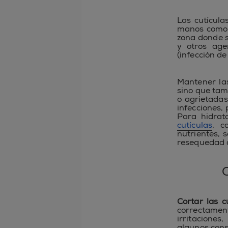
Las cutícula
manos como e
zona donde s
y otros age
(infección de
Mantener las
sino que tam
o agrietada
infecciones,
Para hidrat
cutículas
, c
nutrientes, 
resequedad d
C
Cortar las c
correctamen
irritaciones
algunos cons