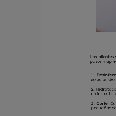
Los
alicates
s
pasos y apre
1. Desinfecc
solución desi
2. Hidrataci
en las cutíc
3. Corte:
Con
pequeñas sec