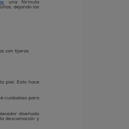
ue
, una fórmula
 uñas, dejando las
as con tijeras
a piel. Esto hace
Sé cuidadoso para
talecedor diseñado
 la descamación y