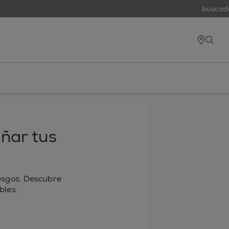
buscador 
tiend
open
añar tus
esgos. Descubre
bles.
 electrónico