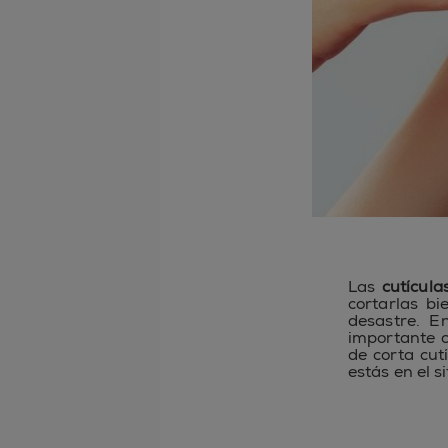
Las
cutícula
cortarlas b
desastre. E
importante c
de corta cutí
estás en el si