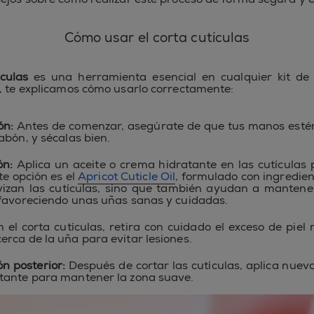
Cómo usar el corta cutículas
ículas
es una herramienta esencial en cualquier kit de
, te explicamos cómo usarlo correctamente:
ón:
Antes de comenzar, asegúrate de que tus manos estén
abón, y sécalas bien.
ón:
Aplica un aceite o crema hidratante en las cutículas 
e opción es el
Apricot Cuticle Oil
, formulado con ingredien
vizan las cutículas, sino que también ayudan a mantene
 favoreciendo unas uñas sanas y cuidadas.
 el corta cutículas, retira con cuidado el exceso de piel
rca de la uña para evitar lesiones.
ón posterior:
Después de cortar las cutículas, aplica nuev
tante para mantener la zona suave.