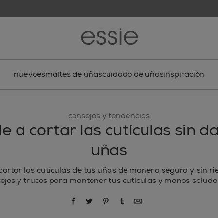
nuevo
esmaltes de uñas
cuidado de uñas
inspiración
consejos y tendencias
 a cortar las cutículas sin d
uñas
ortar las cutículas de tus uñas de manera segura y sin ri
ejos y trucos para mantener tus cutículas y manos saluda
compartir por Facebook
compartir por Twitter
compartir por Pinterest
compartir por Tumblr
compartir por correo