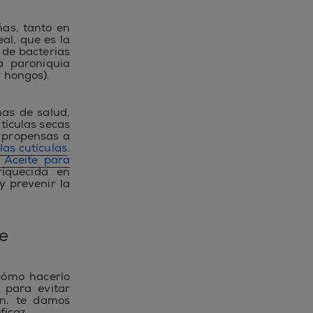
ñas, tanto en
al, que es la
 de bacterias
a paroniquia
r hongos).
mas de salud,
tículas secas
 propensas a
las cutículas
.
 Aceite para
riquecida en
y prevenir la
te
cómo hacerlo
 para evitar
ión, te damos
ficaz
.