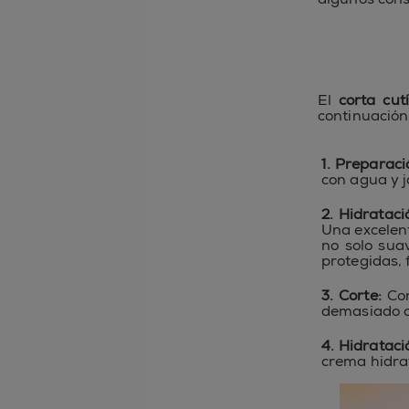
El
corta cut
continuación
1. Preparaci
con agua y j
2. Hidrataci
Una excelent
no solo sua
protegidas,
3. Corte:
Con
demasiado ce
4. Hidrataci
crema hidra