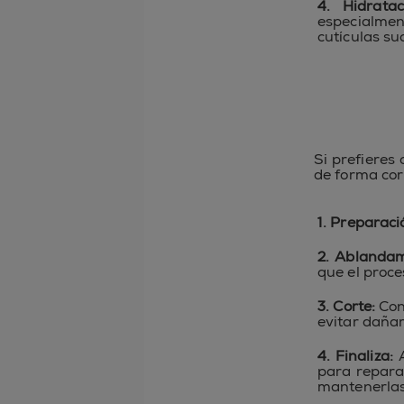
4. Hidratac
especialment
cutículas su
Si prefieres 
de forma cor
1. Preparaci
2. Ablanda
que el proce
3. Corte:
Con
evitar dañar
4. Finaliza:
A
para repara
mantenerlas 