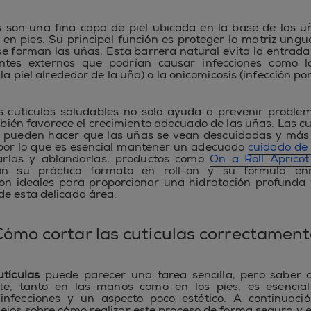
s son una fina capa de piel ubicada en la base de las u
n pies. Su principal función es proteger la matriz ungue
e forman las uñas. Esta barrera natural evita la entrada
ntes externos que podrían causar infecciones como l
 la piel alrededor de la uña) o la onicomicosis (infección po
 cutículas saludables no solo ayuda a prevenir proble
bién favorece el crecimiento adecuado de las uñas. Las cu
s pueden hacer que las uñas se vean descuidadas y más
 por lo que es esencial mantener un adecuado
cuidado de 
arlas y ablandarlas, productos como
On a Roll Apricot
on su práctico formato en roll-on y su fórmula en
son ideales para proporcionar una hidratación profunda 
e esta delicada área.
ómo cortar las cutículas correctamen
utículas
puede parecer una tarea sencilla, pero saber 
te, tanto en las manos como en los pies, es esencial
, infecciones y un aspecto poco estético. A continuac
ejos sobre cómo realizar este proceso de forma segura y e