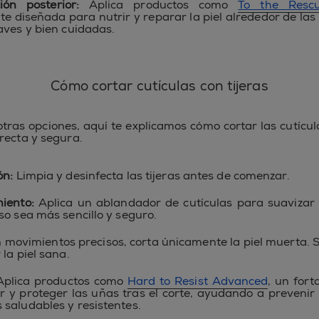
ión posterior:
Aplica productos como
To the Resc
e diseñada para nutrir y reparar la piel alrededor de las
aves y bien cuidadas.
Cómo cortar cutículas con tijeras
otras opciones, aquí te explicamos cómo cortar las cutícul
recta y segura.
ón:
Limpia y desinfecta las tijeras antes de comenzar.
miento:
Aplica un ablandador de cutículas para suavizar l
so sea más sencillo y seguro.
 movimientos precisos, corta únicamente la piel muerta. 
 la piel sana.
plica productos como
Hard to Resist Advanced
, un for
r y proteger las uñas tras el corte, ayudando a prevenir
saludables y resistentes.