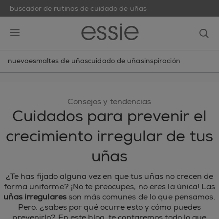
buscador de rutinas de cuidado de uñas
skip to main content
essie
op
open hamburguer menu
nuevo
esmaltes de uñas
cuidado de uñas
inspiración
Consejos y tendencias
Cuidados para prevenir el
crecimiento irregular de tus
uñas
¿Te has fijado alguna vez en que tus uñas no crecen de
forma uniforme? ¡No te preocupes, no eres la única! Las
uñas irregulares
son más comunes de lo que pensamos.
Pero, ¿sabes por qué ocurre esto y cómo puedes
prevenirlo? En este blog, te contaremos todo lo que