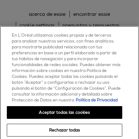
acerca de essie
encontrar essie
cookie settings
preguntas y respuestas
En L’Oréal utilizamos cookies propias y de terceros
sitemap
contacta con nosotros
para analizar nuestros servicios, con fines analíticos,
política de cookies
política de privacidad
para mostrarte publicidad relacionada con tus
preferencias en base a un perfil elaborado a partir de
tus hábitos de navegación y para incorporar
facebook
twitter
pinterest
youtube
instagram
funcionalidades de redes sociales. Puedes obtener más
información sobre cookies en nuestra Política de
Cookies. Puedes aceptar todas las cookies pulsando el
botón “Aceptar” o configurarlas o rechazar su uso
pulsando el botón de “Configuración de Cookies”. Puede
consultar la información adicional y detallada sobre
ESSIE
Protección de Datos en nuestra
Política de Privacidad
30, rue d’Alsace – 92300 Levallois-Perret
FRANCE
Aceptar todas las cookies
Contáctanos
Rechazar todas
900 181 055