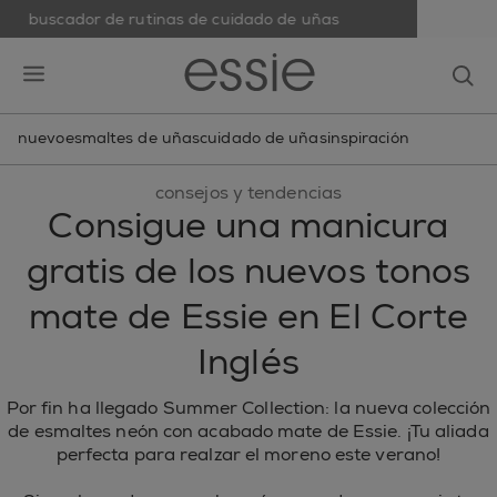
buscador de rutinas de cuidado de uñas
skip to main content
essie
op
open hamburguer menu
nuevo
esmaltes de uñas
cuidado de uñas
inspiración
consejos y tendencias
Consigue una manicura
gratis de los nuevos tonos
mate de Essie en El Corte
Inglés
Por fin ha llegado Summer Collection: la nueva colección
de esmaltes neón con acabado mate de Essie. ¡Tu aliada
perfecta para realzar el moreno este verano!