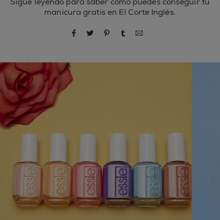
Sigue leyendo para saber cómo puedes conseguir tu
manicura gratis en El Corte Inglés.
compartir por Facebook
compartir por Twitter
compartir por Pinterest
compartir por Tumblr
compartir por correo
si