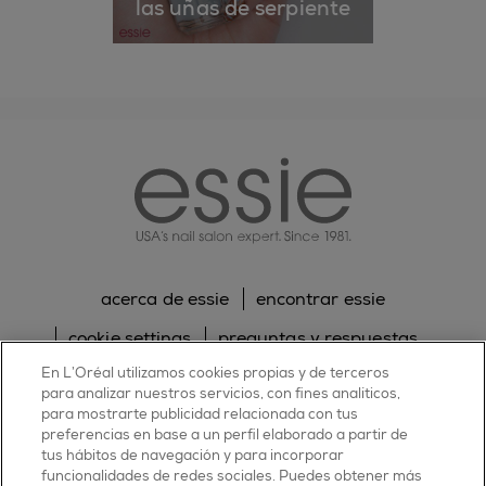
las uñas de serpiente
essie
acerca de essie
encontrar essie
cookie settings
preguntas y respuestas
En L’Oréal utilizamos cookies propias y de terceros
sitemap
contacta con nosotros
para analizar nuestros servicios, con fines analíticos,
para mostrarte publicidad relacionada con tus
política de cookies
política de privacidad
preferencias en base a un perfil elaborado a partir de
tus hábitos de navegación y para incorporar
facebook
twitter
pinterest
youtube
instagram
funcionalidades de redes sociales. Puedes obtener más