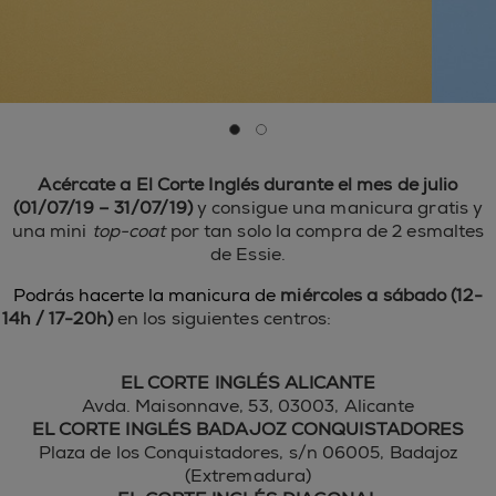
Ir a la diapositiva 0
Ir a la diapositiva 1
Acércate a El Corte Inglés durante el mes de julio
(01/07/19 – 31/07/19)
y consigue una manicura gratis y
una mini
top-coat
por tan solo la compra de 2 esmaltes
de Essie.
Podrás hacerte la manicura de
miércoles a sábado (12-
14h / 17-20h)
en los siguientes centros:
a sábado (12 -14h /
17-20h) y en los siguientes centros:
EL CORTE INGLÉS ALICANTE
Avda. Maisonnave, 53, 03003, Alicante
EL CORTE INGLÉS BADAJOZ CONQUISTADORES
Plaza de los Conquistadores, s/n 06005, Badajoz
(Extremadura)