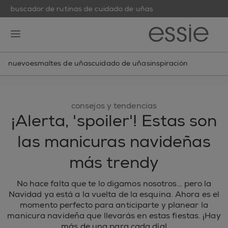
buscador de rutinas de cuidado de uñas
skip to main content
essie
open hamburguer menu
nuevo
esmaltes de uñas
cuidado de uñas
inspiración
consejos y tendencias
¡Alerta, 'spoiler'! Estas son
las manicuras navideñas
más trendy
No hace falta que te lo digamos nosotros… pero la
Navidad ya está a la vuelta de la esquina. Ahora es el
momento perfecto para anticiparte y planear la
manicura navideña que llevarás en estas fiestas. ¡Hay
más de una para cada día!