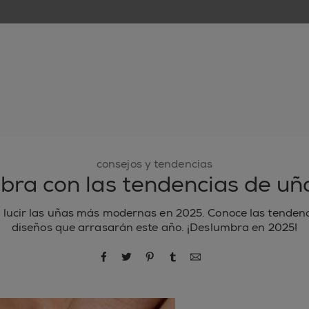
nuevo
esmaltes de uñas
cuidado de uñas
inspiración
consejos y tendencias
bra con las tendencias de uñ
lucir las uñas más modernas en 2025. Conoce las tendenc
diseños que arrasarán este año. ¡Deslumbra en 2025!
compartir por Facebook
compartir por Twitter
compartir por Pinterest
compartir por Tumblr
compartir por correo