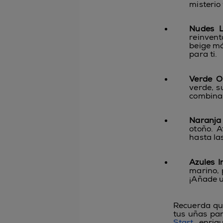
misterio
Nudes L
reinven
beige má
para ti.
Verde Ol
verde, s
combinar
Naranja 
otoño. A
hasta la
Azules I
marino, 
¡Añade u
Recuerda qu
tus uñas pa
Start
, enriq