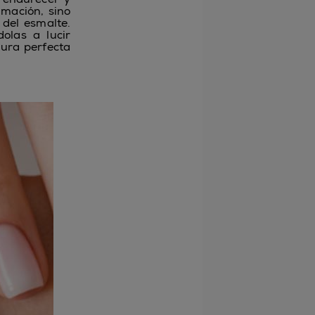
amación, sino
 del esmalte.
olas a lucir
cura perfecta