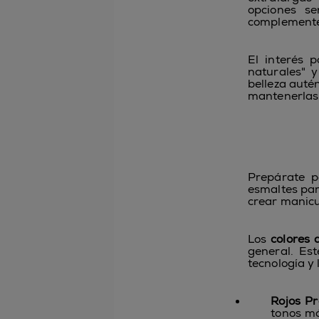
opciones se
complementen
El interés 
naturales" y
belleza auté
mantenerlas f
Prepárate p
esmaltes par
crear manicu
Los
colores 
general. Est
tecnología y 
Rojos Pr
tonos má