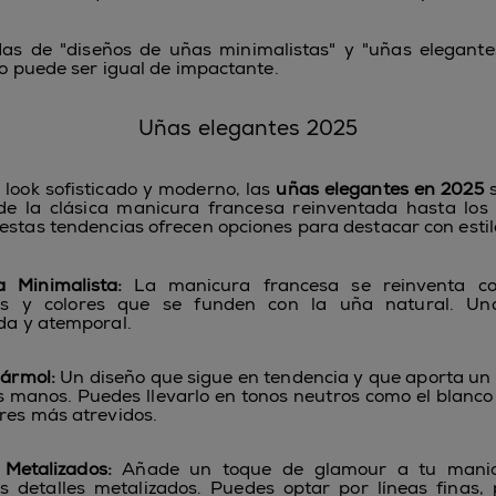
as de "diseños de uñas minimalistas" y "uñas elegante
lo puede ser igual de impactante.
Uñas elegantes 2025
 look sofisticado y moderno, las
uñas elegantes en 2025
s
sde la clásica manicura francesa reinventada hasta los
estas tendencias ofrecen opciones para destacar con estil
a Minimalista:
La manicura francesa se reinventa co
nas y colores que se funden con la uña natural. Un
ada y atemporal.
ármol:
Un diseño que sigue en tendencia y que aporta un
us manos. Puedes llevarlo en tonos neutros como el blanco o
ores más atrevidos.
 Metalizados:
Añade un toque de glamour a tu mani
 detalles metalizados. Puedes optar por líneas finas,