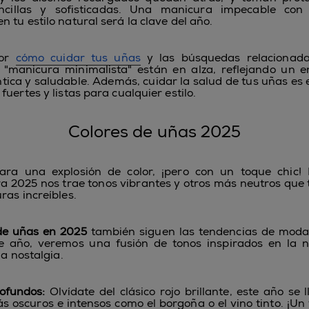
ncillas y sofisticadas. Una manicura impecable con
 tu estilo natural será la clave del año.
por
cómo cuidar tus uñas
y las búsquedas relacionad
 "manicura minimalista" están en alza, reflejando un 
ntica y saludable. Además, cuidar la salud de tus uñas es 
uertes y listas para cualquier estilo.
Colores de uñas 2025
ara una explosión de color, ¡pero con un toque chic
a 2025 nos trae tonos vibrantes y otros más neutros que 
ras increíbles.
de uñas en 2025
también siguen las tendencias de moda 
e año, veremos una fusión de tonos inspirados en la n
la nostalgia.
ofundos:
Olvídate del clásico rojo brillante, este año se l
s oscuros e intensos como el borgoña o el vino tinto. ¡Un