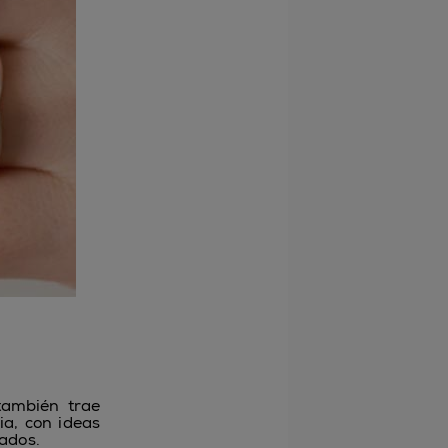
también trae
ia, con ideas
cados.