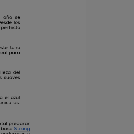
e año se
esde los
 perfecto
ste tono
deal para
leza del
ás suaves
a el azul
anicuras.
ntal preparar
a base
Strong
a endurecer y