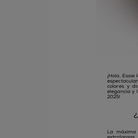
¡Hola, Essie
espectacular
colores y di
elegancia y 
2025!
¿
La máxima 
extralargas