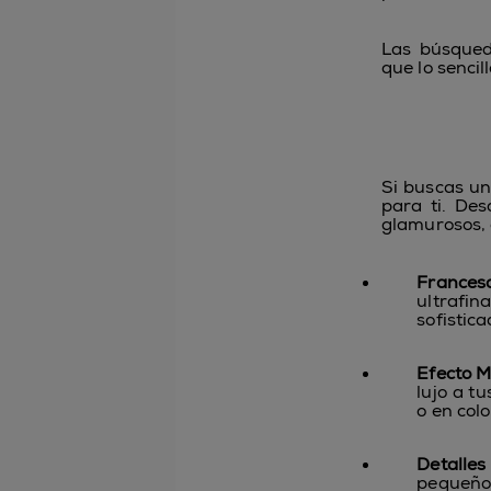
Las búsqued
que lo sencil
Si buscas un
para ti. De
glamurosos, 
Frances
ultrafi
sofistic
Efecto M
lujo a t
o en col
Detalles
pequeños