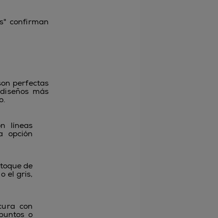
s" confirman
on perfectas
 diseños más
o.
n líneas
a opción
 toque de
 el gris,
cura con
 puntos o