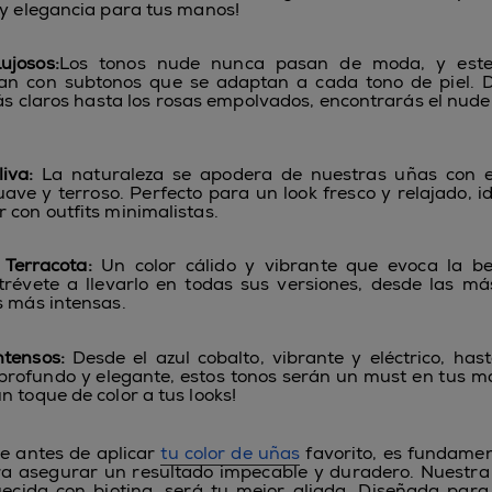
 y elegancia para tus manos!
ujosos:
Los tonos nude nunca pasan de moda, y est
tan con subtonos que se adaptan a cada tono de piel. D
s claros hasta los rosas empolvados, encontrarás el nude
iva:
La naturaleza se apodera de nuestras uñas con e
uave y terroso. Perfecto para un look fresco y relajado, i
 con outfits minimalistas.
Terracota:
Un color cálido y vibrante que evoca la bel
trévete a llevarlo en todas sus versiones, desde las m
s más intensas.
ntensos:
Desde el azul cobalto, vibrante y eléctrico, hast
profundo y elegante, estos tonos serán un must en tus m
n toque de color a tus looks!
e antes de aplicar
tu color de uñas
favorito, es fundame
ra asegurar un resultado impecable y duradero. Nuestr
uecida con biotina, será tu mejor aliada. Diseñada par