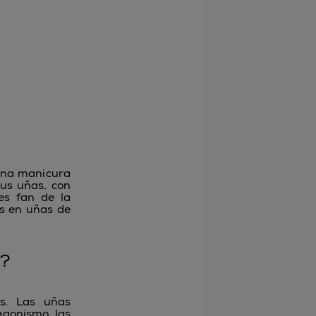
 una manicura
tus uñas, con
res fan de la
as en uñas de
5?
s. Las uñas
agonismo las