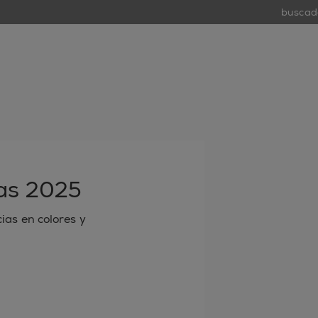
buscador 
tiend
open
as 2025
ias en colores y
 electrónico