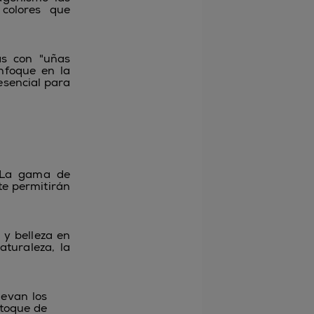
 colores que
as con "uñas
enfoque en la
esencial para
! La gama de
te permitirán
y belleza en
aturaleza, la
levan los
 toque de