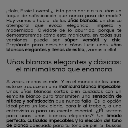
¡Hola, Essie Lovers! ¿Lista para darle a tus uñas un
toque de sofisticación que nunca pasa de moda?
Hoy vamos a hablar de las
uñas blancas
, un clásico
atemporal que evoca elegancia, limpieza y
modernidad. Olvídate de lo aburrido, porque te
demostraremos cómo esta manicura, en todas sus
versiones, puede ser
súper versátil y chic
.
Prepárate para descubrir cómo lucir unas
uñas
blancas elegantes y llenas de estilo
, ¡vamos a ello!
Uñas blancas elegantes y clásicas:
el minimalismo que enamora
A veces, menos es más. Y en el mundo de las uñas,
esto se traduce en una
manicura blanca impecable
.
Unas uñas blancas cortas bien cuidadas con un
esmalte blanco puro transmiten una
sensación de
nitidez y sofisticación
que nunca falla. Es la opción
ideal para un look diario, para ir al trabajo, a una
entrevista o para un evento especial. ¿El secreto
para unas uñas blancas elegantes? Un
limado
perfecto, cutículas impecables y la elección del tono
de blanco
adecuado para tu tono de piel. Si buscas