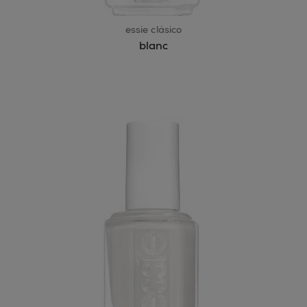
essie clásico
blanc