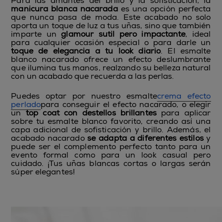
Para las amantes del brillo y la sofisticación, la
manicura blanca nacarada
es una opción perfecta
que nunca pasa de moda. Este acabado no solo
aporta un toque de luz a tus uñas, sino que también
imparte un
glamour sutil pero impactante
, ideal
para cualquier ocasión especial o para darle un
toque de elegancia a tu look diario
. El esmalte
blanco nacarado ofrece un efecto deslumbrante
que ilumina tus manos, realzando su belleza natural
con un acabado que recuerda a las perlas.
Puedes optar por nuestro esmalte
crema efecto
perlado
para conseguir el efecto nacarado, o elegir
un
top coat con destellos brillantes
para aplicar
sobre tu esmalte blanco favorito, creando así una
capa adicional de sofisticación y brillo. Además, el
acabado nacarado
se adapta a diferentes estilos
y
puede ser el complemento perfecto tanto para un
evento formal como para un look casual pero
cuidado. ¡Tus uñas blancas cortas o largas serán
súper elegantes!