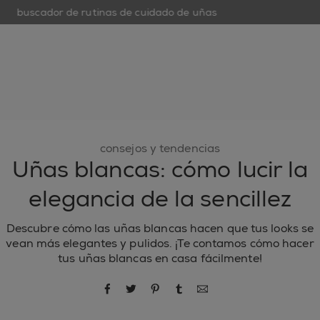
buscador de rutinas de cuidado de uñas
open hamburguer menu
nuevo
esmaltes de uñas
cuidado de uñas
inspiración
consejos y tendencias
Uñas blancas: cómo lucir la
elegancia de la sencillez
Descubre cómo las uñas blancas hacen que tus looks se
vean más elegantes y pulidos. ¡Te contamos cómo hacer
tus uñas blancas en casa fácilmente!
compartir por Facebook
compartir por Twitter
compartir por Pinterest
compartir por Tumblr
compartir por correo