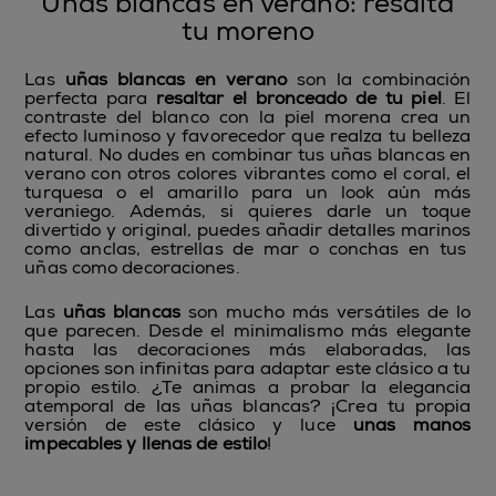
Uñas blancas en verano: resalta
tu moreno
Las
uñas blancas en verano
son la combinación
perfecta para
resaltar el bronceado de tu piel
. El
contraste del blanco con la piel morena crea un
efecto luminoso y favorecedor que realza tu belleza
natural. No dudes en combinar tus uñas blancas en
verano con otros colores vibrantes como el coral, el
turquesa o el amarillo para un look aún más
veraniego. Además, si quieres darle un toque
divertido y original, puedes
añadir detalles marinos
como anclas, estrellas de mar o conchas en tus
uñas como decoraciones.
Las
uñas blancas
son mucho más versátiles de lo
que parecen. Desde el minimalismo más elegante
hasta las decoraciones más elaboradas, las
opciones son infinitas para adaptar este clásico a tu
propio estilo. ¿Te animas a probar la elegancia
atemporal de las uñas blancas? ¡Crea tu propia
versión de este clásico y luce
unas manos
impecables y llenas de estilo
!