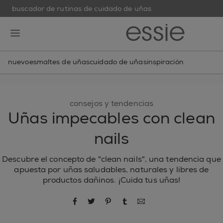
buscador de rutinas de cuidado de uñas
skip to main content
essie
open hamburguer menu
nuevo
esmaltes de uñas
cuidado de uñas
inspiración
consejos y tendencias
Uñas impecables con clean
nails
Descubre el concepto de "clean nails", una tendencia que
apuesta por uñas saludables, naturales y libres de
productos dañinos. ¡Cuida tus uñas!
compartir por Facebook
compartir por Twitter
compartir por Pinterest
compartir por Tumblr
compartir por correo