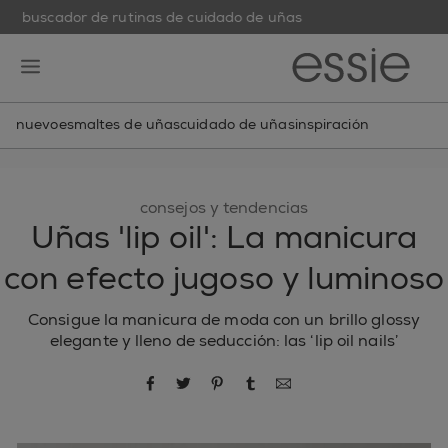
buscador de rutinas de cuidado de uñas
skip to main content
essie
open hamburguer menu
nuevo
esmaltes de uñas
cuidado de uñas
inspiración
consejos y tendencias
Uñas 'lip oil': La manicura
con efecto jugoso y luminoso
Consigue la manicura de moda con un brillo glossy
elegante y lleno de seducción: las ‘lip oil nails’
compartir por Facebook
compartir por Twitter
compartir por Pinterest
compartir por Tumblr
compartir por correo