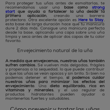
Para proteger tus uñas antes de esmaltarlas, te
recomendamos usar una
base como
strong
start
que ayuda a fortalecer la uña desde la
primera aplicación
, creando una barrera
protectora. Otra excelente opción es
Here to Stay
,
esta base de larga duración hace que tu manicura
dure 2 días más. Consigue una manicura perfecta
desde la base, aplicando una capa sobre una uña
limpia y seca antes de aplicar dos capas de tu color
favorito.
Envejecimiento natural de la uña
A medida que envejecemos, nuestras uñas también
sufren cambios.
Se vuelven más delgadas, frágiles
y propensas a la sequedad, lo que puede contribuir
a que las uñas se vean opacas y sin brillo. Si bien no
podemos detener el tiempo,
sí podemos cuidar
nuestras uñas para minimizar los efectos del
envejecimiento
. Una
dieta equilibrada, rica en
vitaminas y minerales
, y el uso regular de
productos hidratantes pueden ayudar a
mantenerlas fuertes y saludables.
Cómo prevenir y tratar las uñas