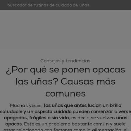
buscador de rutinas de cuidado de uñas
op
open hamburguer menu
nuevo
esmaltes de uñas
cuidado de uñas
inspiración
Consejos y tendencias
¿Por qué se ponen opacas
las uñas? Causas más
comunes
Muchas veces,
las uñas que antes lucían un brillo
saludable y un aspecto cuidado pueden comenzar a verse
apagadas, frágiles o sin vida
, es decir, se vuelven
uñas
opacas
. Este es un problema bastante común y suele
estar relacionado con factores como la alimentación, el