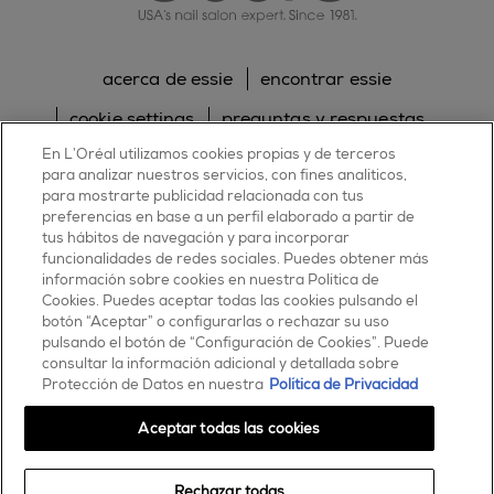
acerca de essie
encontrar essie
cookie settings
preguntas y respuestas
En L’Oréal utilizamos cookies propias y de terceros
sitemap
contacta con nosotros
para analizar nuestros servicios, con fines analíticos,
para mostrarte publicidad relacionada con tus
política de cookies
política de privacidad
preferencias en base a un perfil elaborado a partir de
tus hábitos de navegación y para incorporar
facebook
twitter
pinterest
youtube
instagram
funcionalidades de redes sociales. Puedes obtener más
información sobre cookies en nuestra Política de
Cookies. Puedes aceptar todas las cookies pulsando el
botón “Aceptar” o configurarlas o rechazar su uso
pulsando el botón de “Configuración de Cookies”. Puede
consultar la información adicional y detallada sobre
ESSIE
Protección de Datos en nuestra
Política de Privacidad
30, rue d’Alsace – 92300 Levallois-Perret
FRANCE
Aceptar todas las cookies
Contáctanos
Rechazar todas