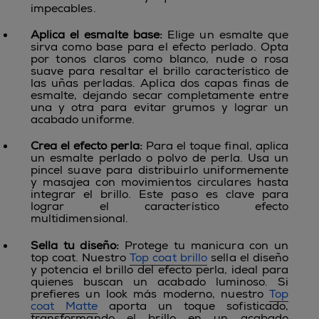
impecables.
Aplica el esmalte base:
Elige un esmalte que
sirva como base para el efecto perlado. Opta
por tonos claros como blanco, nude o rosa
suave para resaltar el brillo característico de
las uñas perladas. Aplica dos capas finas de
esmalte, dejando secar completamente entre
una y otra para evitar grumos y lograr un
acabado uniforme.
Crea el efecto perla:
Para el toque final, aplica
un esmalte perlado o polvo de perla. Usa un
pincel suave para distribuirlo uniformemente
y masajea con movimientos circulares hasta
integrar el brillo. Este paso es clave para
lograr el característico efecto
multidimensional.
Sella tu diseño:
Protege tu manicura con un
top coat. Nuestro
Top coat brillo
sella el diseño
y potencia el brillo del efecto perla, ideal para
quienes buscan un acabado luminoso. Si
prefieres un look más moderno, nuestro
Top
coat Matte
aporta un toque sofisticado,
transformando el brillo en un acabado