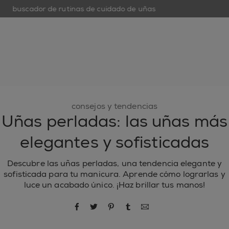
buscador de rutinas de cuidado de uñas
open hamburguer menu
nuevo
esmaltes de uñas
cuidado de uñas
inspiración
consejos y tendencias
Uñas perladas: las uñas más
elegantes y sofisticadas
Descubre las uñas perladas, una tendencia elegante y
sofisticada para tu manicura. Aprende cómo lograrlas y
luce un acabado único. ¡Haz brillar tus manos!
compartir por Facebook
compartir por Twitter
compartir por Pinterest
compartir por Tumblr
compartir por correo